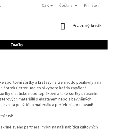
CZK
Čeština
KLAMACE
GDPR
KONTAKTY
VELIKOSTNÍ TABULKY
Přihlášení
BLOG
NÁKUPNÍ
Prázdný košík
KOŠÍK
Značky
é sportovní šortky a kraťasy na trénink do posilovny a na
ých šortek Better Bodies si vybere každá zapálená
ší šortky elastické nebo teplákové a také šortky s řasením
esterových materiálů s elastanem nebo z bavlněných
 kvalita použitého materiálu a perfektní zpracování!
tní styl!
skříně svého partnera, mrkni na naší nabídku kultovních