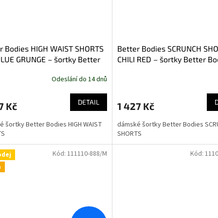
er Bodies HIGH WAIST SHORTS
Better Bodies SCRUNCH SH
LUE GRUNGE – šortky Better
CHILI RED – šortky Better Bo
es modré grunge
červené
Odeslání do 14 dnů
DETAIL
7 Kč
1 427 Kč
 šortky Better Bodies HIGH WAIST
dámské šortky Better Bodies SC
TS
SHORTS
Kód:
111110-888/M
Kód:
1110
odej
a