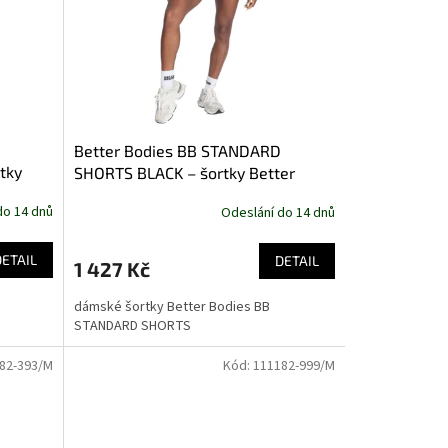
Better Bodies BB STANDARD
tky
SHORTS BLACK – šortky Better
nědé
Bodies černé
do 14 dnů
Odeslání do 14 dnů
DETAIL
DETAIL
1 427 Kč
dámské šortky Better Bodies BB
STANDARD SHORTS
82-393/M
Kód:
111182-999/M