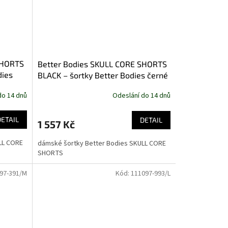
SHORTS
Better Bodies SKULL CORE SHORTS
dies
BLACK – šortky Better Bodies černé
do 14 dnů
Odeslání do 14 dnů
DETAIL
DETAIL
1 557 Kč
LL CORE
dámské šortky Better Bodies SKULL CORE
SHORTS
97-391/M
Kód:
111097-993/L