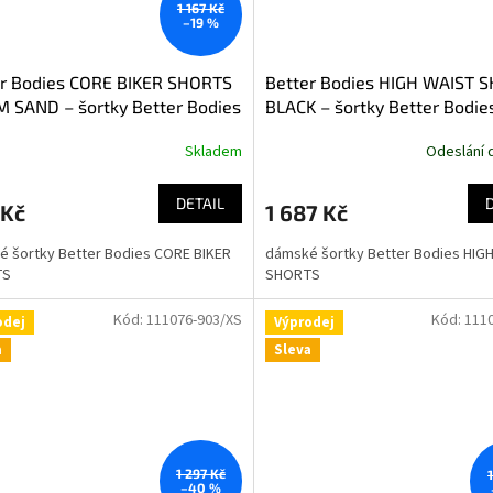
1 167 Kč
–19 %
er Bodies CORE BIKER SHORTS
Better Bodies HIGH WAIST 
 SAND – šortky Better Bodies
BLACK – šortky Better Bodie
ové tmavé
Skladem
Odeslání 
DETAIL
 Kč
1 687 Kč
 šortky Better Bodies CORE BIKER
dámské šortky Better Bodies HIG
TS
SHORTS
Kód:
111076-903/XS
Kód:
111
odej
Výprodej
a
Sleva
1 297 Kč
–40 %