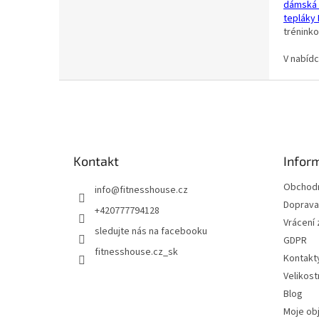
dámská 
tepláky
trénink
V nabídc
Z
á
p
a
t
Kontakt
Infor
í
Obchodn
info
@
fitnesshouse.cz
Doprava 
+420777794128
Vrácení
sledujte nás na facebooku
GDPR
fitnesshouse.cz_sk
Kontakt
Velikost
Blog
Moje ob