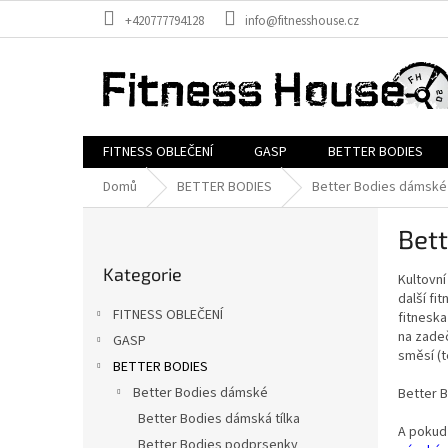
Přejít
+420777794128
info@fitnesshouse.cz
na
obsah
FITNESS OBLEČENÍ
GASP
BETTER BODIES
Domů
BETTER BODIES
Better Bodies dámské
P
Bett
o
Přeskočit
s
Kategorie
kategorie
Kultovní
t
další fi
r
FITNESS OBLEČENÍ
fitneska
a
na zade
GASP
n
směsí (t
BETTER BODIES
n
í
Better Bodies dámské
Better B
p
Better Bodies dámská tílka
A pokud 
a
Better Bodies podprsenky