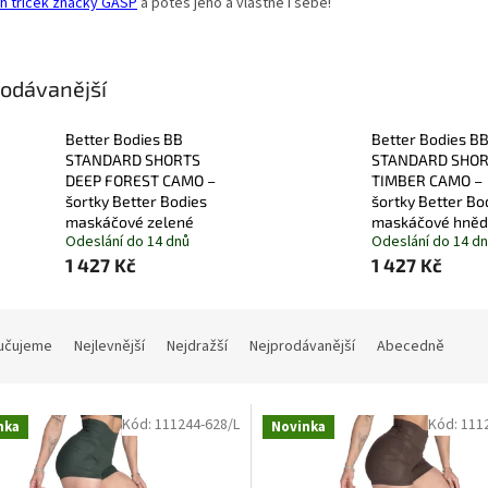
h triček značky GASP
a potěš jeho a vlastně i sebe!
odávanější
Better Bodies BB
Better Bodies B
STANDARD SHORTS
STANDARD SHO
DEEP FOREST CAMO –
TIMBER CAMO –
šortky Better Bodies
šortky Better Bo
maskáčové zelené
maskáčové hně
Odeslání do 14 dnů
Odeslání do 14 d
1 427 Kč
1 427 Kč
učujeme
Nejlevnější
Nejdražší
Nejprodávanější
Abecedně
Kód:
111244-628/L
Kód:
111
nka
Novinka