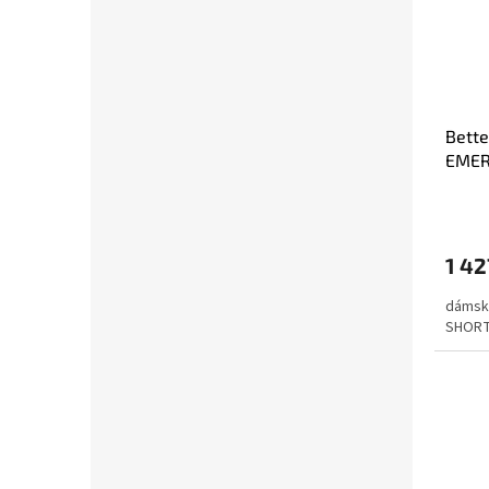
Bett
EMER
Bodi
1 42
dámsk
SHOR