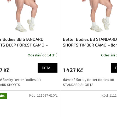
er Bodies BB STANDARD
Better Bodies BB STANDARD
TS DEEP FOREST CAMO –
SHORTS TIMBER CAMO – šor
y Better Bodies maskáčové
Better Bodies maskáčové h
Odeslání do 14 dnů
Odeslání 
né
DETAIL
7 Kč
1 427 Kč
 šortky Better Bodies BB
dámské šortky Better Bodies BB
ARD SHORTS
STANDARD SHORTS
Kód:
111097-610/L
Kód:
1111
nka