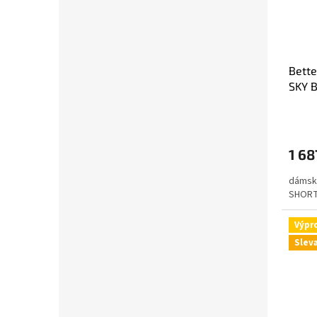
Bett
SKY B
Bodi
1 68
dámské
SHOR
Výpr
Slev