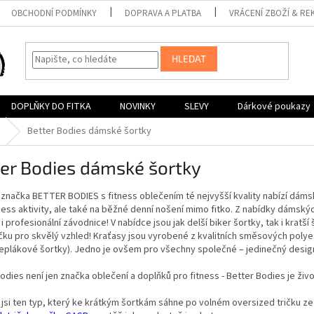
OBCHODNÍ PODMÍNKY
DOPRAVA A PLATBA
VRÁCENÍ ZBOŽÍ & RE
HLEDAT
DOPLŇKY DO FITKA
NOVINKY
SLEVY
Dárkové poukazy
Better Bodies dámské šortky
er Bodies dámské šortky
 značka BETTER BODIES s fitness oblečením té nejvyšší kvality nabízí dámsk
tness aktivity, ale také na běžné denní nošení mimo fitko. Z nabídky dámsk
 i profesionální závodnice! V nabídce jsou jak delší biker šortky, tak i krat
čku pro skvělý vzhled! Kraťasy jsou vyrobené z kvalitních směsových poly
eplákové šortky). Jedno je ovšem pro všechny společné – jedinečný design,
odies není jen značka oblečení a doplňků pro fitness - Better Bodies je živo
jsi ten typ, který ke krátkým šortkám sáhne po volném oversized tričku ze 