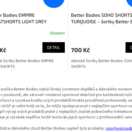
r Bodies EMPIRE
Better Bodies SOHO SHORT
TSHORTS LIGHT GREY
TURQUOISE – šortky Better 
GE – šortky Better Bodies
tmavé tyrkysové
Skladem
e šedé
DETAIL
 Kč
700 Kč
 šortky Better Bodies EMPIRE
dámské šortky Better Bodies SO
TSHORTS
SHORTS
O
v
 značka Better Bodies nabízí široký sortiment doplňků a dámského moderní
l
 v posilovně, ale zároveň i moderní sportovní oblečení pro každodenní noš
á
ečnost a vysokou kvalitu svých produktů! Kvalita prověřená profesionály ze 
d
 GASP je velmi hrdý na to, že může spolupracovat s nejlepšími sportovci na
a
 při vývoji svých produktů jedné z nejlepších značek jedinečného trénink
c
je je výrobek nejdříve tvrdě testován jejich sportovci z profesionální i a
í
p
nabídce dámského zboží Better Bodies najdeš tyto produkty:
sportovní pod
r