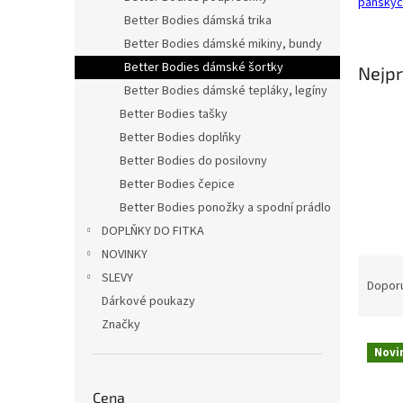
pánskýc
n
Better Bodies dámská trika
e
Better Bodies dámské mikiny, bundy
l
Better Bodies dámské šortky
Nejpr
Better Bodies dámské tepláky, legíny
Better Bodies tašky
Better Bodies doplňky
Better Bodies do posilovny
Better Bodies čepice
Better Bodies ponožky a spodní prádlo
DOPLŇKY DO FITKA
NOVINKY
Ř
SLEVY
a
Dopor
Dárkové poukazy
z
e
Značky
V
n
Novi
ý
í
p
p
Cena
i