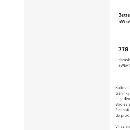
Bette
SWEA
MELAN
světl
778
dámské
SWEA
Kultovní
tréninky
na jedin
Bodies a
činnosti
do prode
V naší 