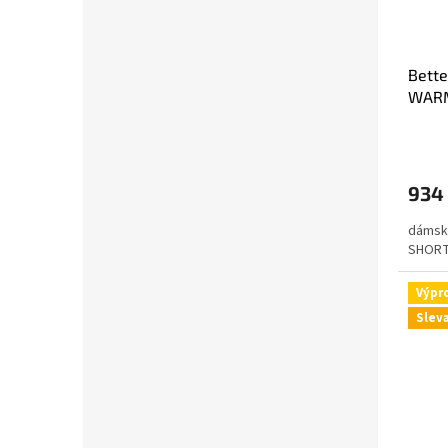
Bett
WARM
písk
934
dámské
SHOR
Výpr
Slev