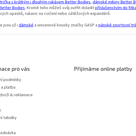
trička s krátkým i dlouhým rukávem Better Bodies
,
dámské mikiny Better 
v
 Better Bodies
. Kromě toho můžeš svůj outfit doladit
příslušenstvím do fitk
k
ových opasků, rukavic na cvičení nebo zátěžových expandérů.
y
v
e jsou už i
dámské
a unisexové kousky značky GASP a
pánské sportovní tr
ý
p
i
s
u
mace pro vás
Přijímáme online platby
í podmínky
a platba
 zboží & reklamace
y
ní tabulky
jednávka