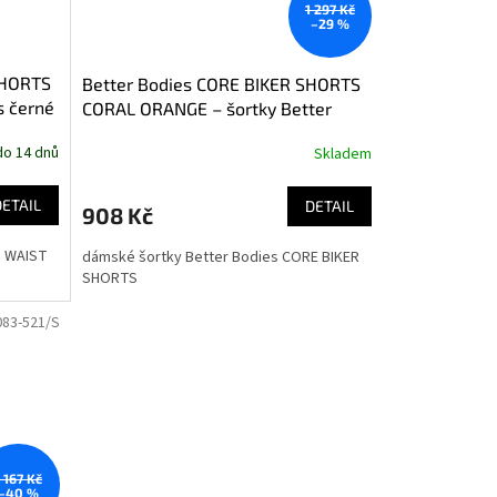
1 297 Kč
–29 %
SHORTS
Better Bodies CORE BIKER SHORTS
s černé
CORAL ORANGE – šortky Better
Bodies korálově oranžové
do 14 dnů
Skladem
DETAIL
DETAIL
908 Kč
H WAIST
dámské šortky Better Bodies CORE BIKER
SHORTS
083-521/S
1 167 Kč
–40 %