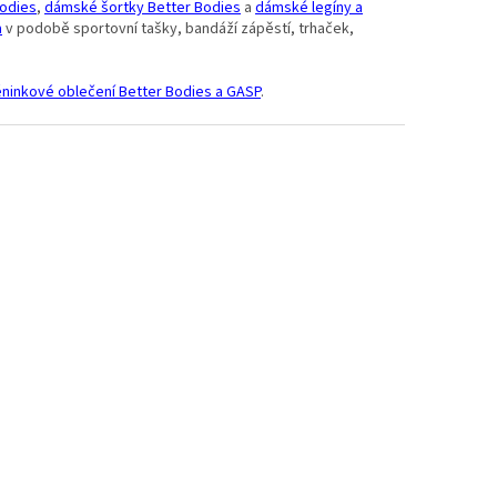
Bodies
,
dámské šortky Better Bodies
a
dámské legíny a
a
v podobě sportovní tašky, bandáží zápěstí, trhaček,
éninkové oblečení Better Bodies a GASP
.