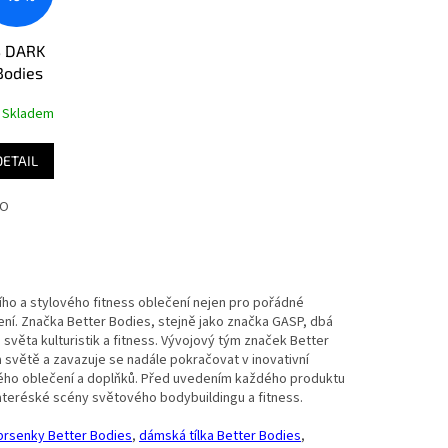
S DARK
Bodies
Skladem
DETAIL
HO
ho a stylového fitness oblečení nejen pro pořádné
ení. Značka Better Bodies, stejně jako značka GASP, dbá
světa kulturistik a fitness. Vývojový tým značek Better
 světě a zavazuje se nadále pokračovat v inovativní
ového oblečení a doplňků. Před uvedením každého produktu
materéské scény světového bodybuildingu a fitness.
prsenky Better Bodies
,
dámská tílka Better Bodies
,