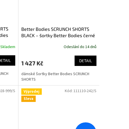
ORTS
Better Bodies SCRUNCH SHORTS
dies
BLACK – šortky Better Bodies černé
Skladem
Odeslání do 14 dnů
DETAIL
DETAIL
1 427 Kč
RUNCH
dámské šortky Better Bodies SCRUNCH
SHORTS
28-999/S
Kód:
111110-242/S
Výprodej
Sleva