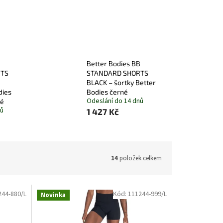
B
Better Bodies BB
RTS
STANDARD SHORTS
BLACK – šortky Better
dies
Bodies černé
Odeslání do 14 dnů
dé
nů
1 427 Kč
14
položek celkem
244-880/L
Kód:
111244-999/L
Novinka