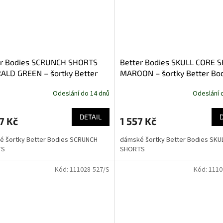
er Bodies SCRUNCH SHORTS
Better Bodies SKULL CORE 
ALD GREEN – šortky Better
MAROON – šortky Better Bo
es smaragdově zelené
kaštanové
Odeslání do 14 dnů
Odeslání 
DETAIL
7 Kč
1 557 Kč
é šortky Better Bodies SCRUNCH
dámské šortky Better Bodies SKU
TS
SHORTS
Kód:
111028-527/S
Kód:
1110