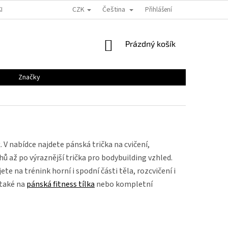
CZK
Čeština
KLAMACE
GDPR
KONTAKTY
VELIKOSTNÍ TABULKY
Přihlášení
BLOG
NÁKUPNÍ
Prázdný košík
KOŠÍK
Značky
k
. V nabídce najdete pánská trička na cvičení,
hů až po výraznější trička pro bodybuilding vzhled.
ete na trénink horní i spodní části těla, rozcvičení i
 také na
pánská fitness tílka
nebo kompletní