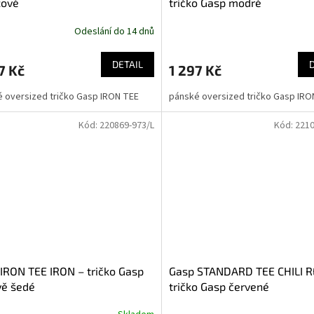
žové
tričko Gasp modré
Odeslání do 14 dnů
DETAIL
7 Kč
1 297 Kč
 oversized tričko Gasp IRON TEE
pánské oversized tričko Gasp IRO
Kód:
220869-973/L
Kód:
2210
IRON TEE IRON – tričko Gasp
Gasp STANDARD TEE CHILI R
vě šedé
tričko Gasp červené