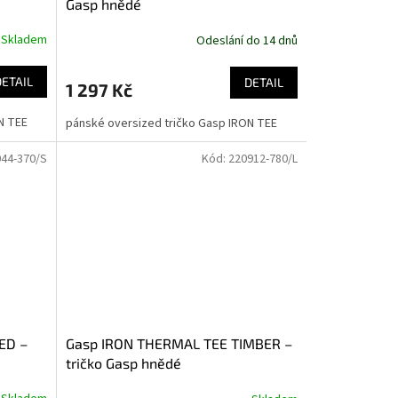
Gasp hnědé
Skladem
Odeslání do 14 dnů
DETAIL
DETAIL
1 297 Kč
N TEE
pánské oversized tričko Gasp IRON TEE
44-370/S
Kód:
220912-780/L
ED –
Gasp IRON THERMAL TEE TIMBER –
tričko Gasp hnědé