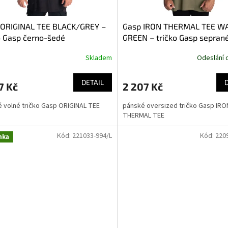
 ORIGINAL TEE BLACK/GREY –
Gasp IRON THERMAL TEE W
o Gasp černo-šedé
GREEN – tričko Gasp sepran
zelené
Skladem
Odeslání 
DETAIL
7 Kč
2 207 Kč
 volné tričko Gasp ORIGINAL TEE
pánské oversized tričko Gasp IRO
THERMAL TEE
Kód:
221033-994/L
Kód:
220
nka