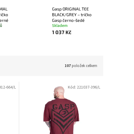
RMAL
Gasp ORIGINAL TEE
ričko
BLACK/GREY – tričko
černé
Gasp černo-šedé
nů
Skladem
1 037 Kč
107
položek celkem
912-664/L
Kód:
221037-396/L