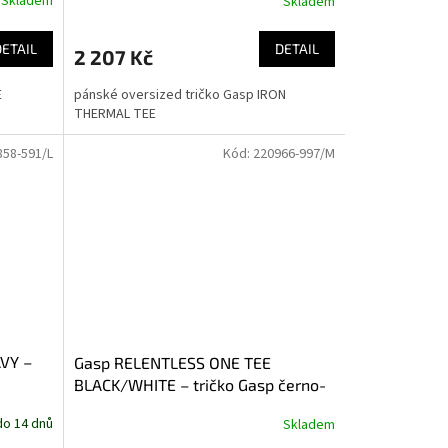
Skladem
Skladem
DETAIL
DETAIL
2 207 Kč
E
pánské oversized tričko Gasp IRON
THERMAL TEE
858-591/L
Kód:
220966-997/M
VY –
Gasp RELENTLESS ONE TEE
BLACK/WHITE – tričko Gasp černo-
bílé
do 14 dnů
Skladem