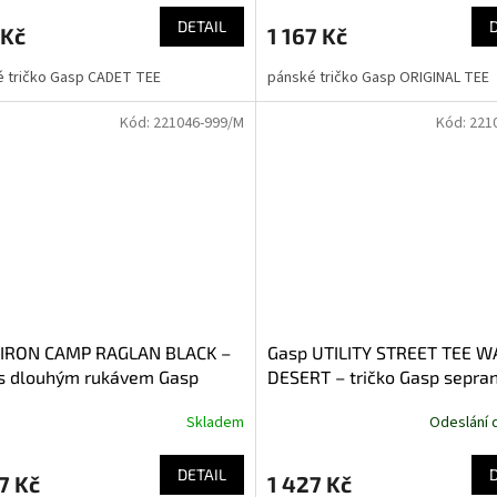
DETAIL
 Kč
1 167 Kč
 tričko Gasp CADET TEE
pánské tričko Gasp ORIGINAL TEE
Kód:
221046-999/M
Kód:
221
 IRON CAMP RAGLAN BLACK –
Gasp UTILITY STREET TEE 
 s dlouhým rukávem Gasp
DESERT – tričko Gasp sepra
é
pískové
Skladem
Odeslání 
DETAIL
7 Kč
1 427 Kč