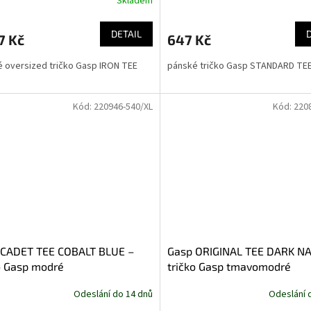
Skladem
DETAIL
7 Kč
647 Kč
 oversized tričko Gasp IRON TEE
pánské tričko Gasp STANDARD TE
Kód:
220946-540/XL
Kód:
220
 CADET TEE COBALT BLUE –
Gasp ORIGINAL TEE DARK NA
o Gasp modré
tričko Gasp tmavomodré
Odeslání do 14 dnů
Odeslání 