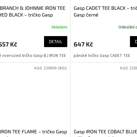
 BRANCH & JOHNNIE IRON TEE
Gasp CADET TEE BLACK – tri
ED BLACK – tričko Gasp
Gasp černé
né černé
Skladem
Odeslání 
DETAIL
557 Kč
647 Kč
 oversized tričko Gasp BJ IRON TEE
pánské tričko Gasp CADET TEE
Kód:
220869-280/L
Kód:
220
IRON TEE FLAME – tričko Gasp
Gasp IRON TEE COBALT BLUE