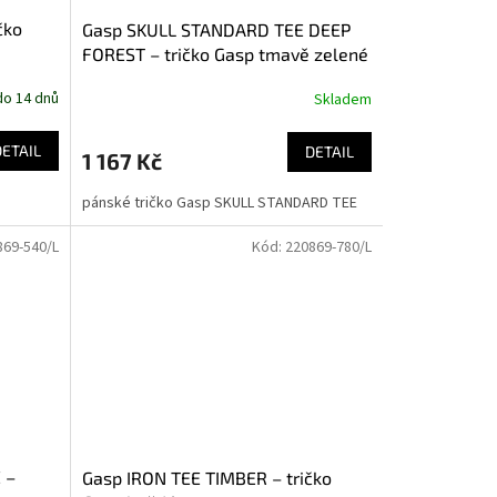
čko
Gasp SKULL STANDARD TEE DEEP
FOREST – tričko Gasp tmavě zelené
do 14 dnů
Skladem
DETAIL
DETAIL
1 167 Kč
pánské tričko Gasp SKULL STANDARD TEE
869-540/L
Kód:
220869-780/L
 –
Gasp IRON TEE TIMBER – tričko