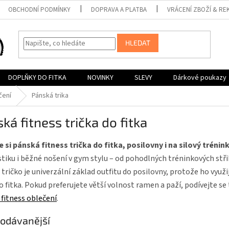
OBCHODNÍ PODMÍNKY
DOPRAVA A PLATBA
VRÁCENÍ ZBOŽÍ & RE
HLEDAT
DOPLŇKY DO FITKA
NOVINKY
SLEVY
Dárkové poukazy
čení
Pánská trika
ká fitness trička do fitka
 si pánská fitness trička do fitka, posilovny i na silový trénin
stiku i běžné nošení v gym stylu – od pohodlných tréninkových stři
 tričko je univerzální základ outfitu do posilovny, protože ho využij
o fitka. Pokud preferujete větší volnost ramen a paží, podívejte se
fitness oblečení
.
odávanější