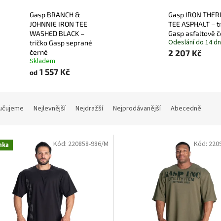
Gasp BRANCH &
Gasp IRON THE
JOHNNIE IRON TEE
TEE ASPHALT – t
WASHED BLACK –
Gasp asfaltově 
Odeslání do 14 d
tričko Gasp seprané
černé
2 207 Kč
Skladem
1 557 Kč
od
učujeme
Nejlevnější
Nejdražší
Nejprodávanější
Abecedně
Kód:
220858-986/M
Kód:
220
nka