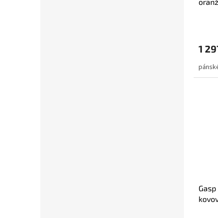
oran
1 29
pánské
Gasp 
kovo