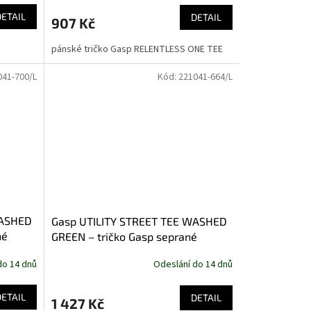
DETAIL
DETAIL
907 Kč
pánské tričko Gasp RELENTLESS ONE TEE
041-700/L
Kód:
221041-664/L
WASHED
Gasp UTILITY STREET TEE WASHED
né
GREEN – tričko Gasp seprané
zelené
do 14 dnů
Odeslání do 14 dnů
DETAIL
DETAIL
1 427 Kč