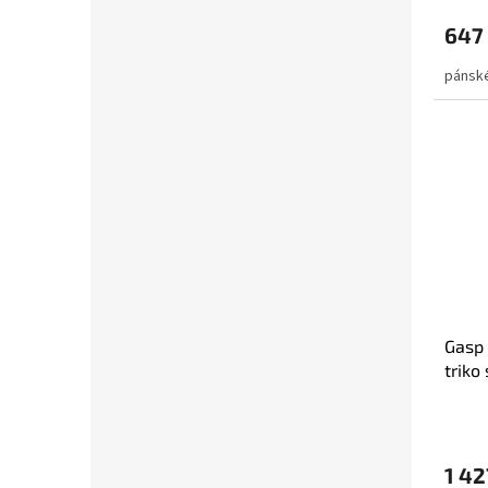
647
pánské
Gasp
triko
čern
1 42