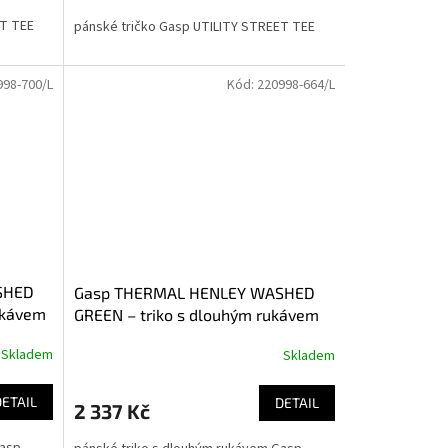
ET TEE
pánské tričko Gasp UTILITY STREET TEE
998-700/L
Kód:
220998-664/L
SHED
Gasp THERMAL HENLEY WASHED
ukávem
GREEN – triko s dlouhým rukávem
Gasp seprané zelené
Skladem
Skladem
DETAIL
DETAIL
2 337 Kč