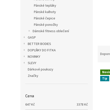
n
Pánské tepláky
e
Pánské kalhoty
l
Pánské čepice
Pánské ponožky
Dámské fitness oblečení
GASP
BETTER BODIES
Ř
DOPLŇKY DO FITKA
a
Dopor
NOVINKY
z
SLEVY
e
V
n
Dárkové poukazy
Novi
ý
í
Značky
Tip
p
p
i
r
s
o
Cena
p
d
r
u
647
Kč
3378
Kč
o
k