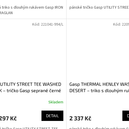
 triko s dlouhým rukávem Gasp IRON
pánské tričko Gasp UTILITY STRE
RAGLAN
Kód:
221041-994/L
Kód:
220
 UTILITY STREET TEE WASHED
Gasp THERMAL HENLEY WA
 – tričko Gasp seprané černé
DESERT – triko s dlouhým r
Gasp seprané pískové
Skladem
DETAIL
297 Kč
2 337 Kč