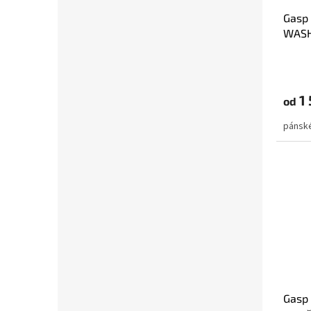
Gasp
WASH
sepra
1 
od
pánské
Gasp 