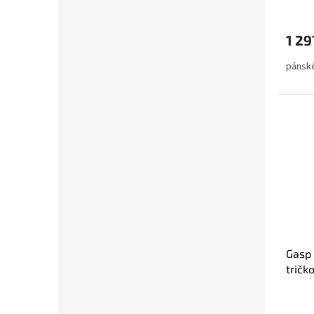
1 29
pánské
Gasp
tričk