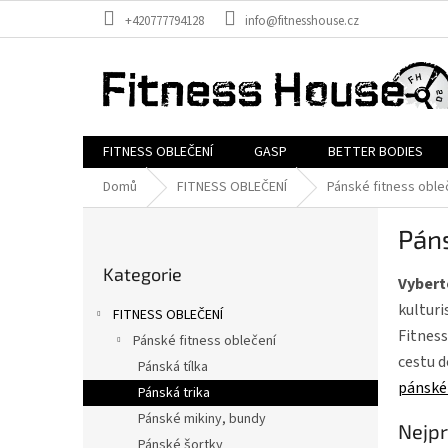
Přejít
+420777794128
info@fitnesshouse.cz
na
obsah
FITNESS OBLEČENÍ
GASP
BETTER BODIES
Domů
FITNESS OBLEČENÍ
Pánské fitness oble
P
Páns
o
Přeskočit
s
Kategorie
kategorie
t
Vyberte
r
kulturi
FITNESS OBLEČENÍ
a
Fitness
Pánské fitness oblečení
n
cestu d
Pánská tílka
n
pánské 
í
Pánská trika
p
Pánské mikiny, bundy
Nejpr
a
Pánské šortky