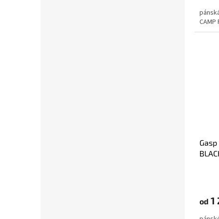
pánská
CAMP 
Gasp
BLACK
1 
od