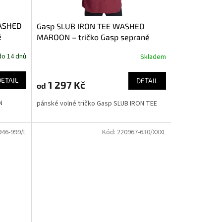
ASHED
Gasp SLUB IRON TEE WASHED
é
MAROON – tričko Gasp seprané
kaštanové
do 14 dnů
Skladem
DETAIL
DETAIL
1 297 Kč
od
N
pánské volné tričko Gasp SLUB IRON TEE
946-999/L
Kód:
220967-630/XXXL