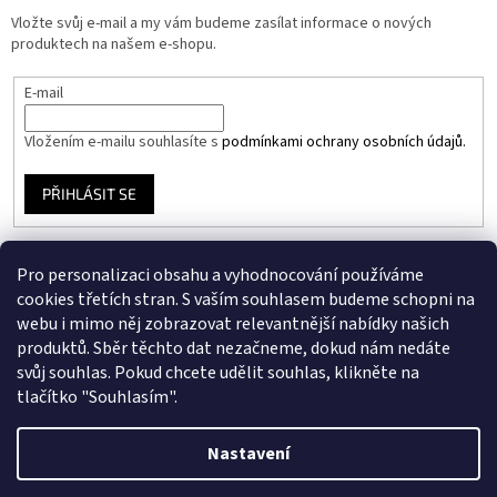
Vložte svůj e-mail a my vám budeme zasílat informace o nových
produktech na našem e-shopu.
E-mail
Vložením e-mailu souhlasíte s
podmínkami ochrany osobních údajů.
PŘIHLÁSIT SE
Pro personalizaci obsahu a vyhodnocování používáme
Instagram
cookies třetích stran. S vaším souhlasem budeme schopni na
webu i mimo něj zobrazovat relevantnější nabídky našich
produktů. Sběr těchto dat nezačneme, dokud nám nedáte
Facebook
svůj souhlas. Pokud chcete udělit souhlas, klikněte na
tlačítko "Souhlasím".
Nastavení
Vytvořil Shoptet