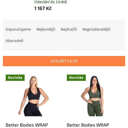
Odeslání do 14 dnů
1 167 Kč
Ř
a
Doporučujeme
Nejlevnější
Nejdražší
Nejprodávanější
z
e
Abecedně
n
í
p
OTEVŘÍT FILTR
r
o
V
Novinka
Novinka
d
ý
u
p
k
i
t
s
ů
p
r
o
d
Better Bodies WRAP
Better Bodies WRAP