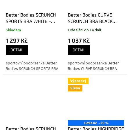
Better Bodies SCRUNCH
Better Bodies CURVE
SPORTS BRA WHITE –
SCRUNCH BRA BLACK
sportovní podprsenka
MELANGE – sportovní
Skladem
Odeslání do 14 dnů
Better Bodies bílá
podprsenka Better Bodies
1 297 Kč
1 037 Kč
černá
DETAIL
DETAIL
sportovní podprsenka Better
sportovní podprsenka Better
Bodies SCRUNCH SPORTS BRA
Bodies CURVE SCRUNCH BRA
Výprodej
Sleva
1 297 Kč
–29 %
Better Bodies SCRUNCH
Better Bodies HIGHBRIDGE