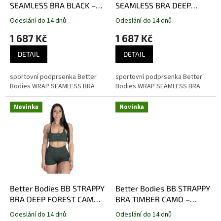
u
SEAMLESS BRA BLACK –
SEAMLESS BRA DEEP
k
sportovní podprsenka
FOREST – sportovní
Odeslání do 14 dnů
Odeslání do 14 dnů
t
Better Bodies černá
podprsenka Better Bodies
1 687 Kč
1 687 Kč
ů
tmavozelená
DETAIL
DETAIL
sportovní podprsenka Better
sportovní podprsenka Better
Bodies WRAP SEAMLESS BRA
Bodies WRAP SEAMLESS BRA
Novinka
Novinka
Better Bodies BB STRAPPY
Better Bodies BB STRAPPY
BRA DEEP FOREST CAMO –
BRA TIMBER CAMO –
sportovní podprsenka
sportovní podprsenka
Odeslání do 14 dnů
Odeslání do 14 dnů
Better Bodies maskáčová
Better Bodies maskáčová