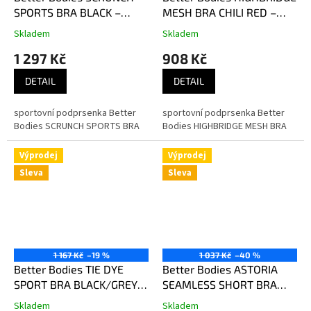
SPORTS BRA BLACK –
MESH BRA CHILI RED –
sportovní podprsenka
sportovní podprsenka
Skladem
Skladem
Better Bodies černá
Better Bodies červená
1 297 Kč
908 Kč
DETAIL
DETAIL
sportovní podprsenka Better
sportovní podprsenka Better
Bodies SCRUNCH SPORTS BRA
Bodies HIGHBRIDGE MESH BRA
Výprodej
Výprodej
Sleva
Sleva
1 167 Kč
–19 %
1 037 Kč
–40 %
Better Bodies TIE DYE
Better Bodies ASTORIA
SPORT BRA BLACK/GREY –
SEAMLESS SHORT BRA
sportovní podprsenka
CHILI RED MELANGE –
Skladem
Skladem