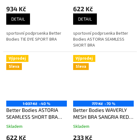
Better Bodies černo-šedá
sportovní podprsenka
934 Kč
622 Kč
Better Bodies červená
DETAIL
DETAIL
sportovní podprsenka Better
sportovní podprsenka Better
Bodies TIE DYE SPORT BRA
Bodies ASTORIA SEAMLESS
SHORT BRA
Výprodej
Výprodej
Sleva
Sleva
1 037 Kč
–40 %
777 Kč
–70 %
Better Bodies ASTORIA
Better Bodies WAVERLY
SEAMLESS SHORT BRA
MESH BRA SANGRIA RED –
TEAL GREEN – sportovní
sportovní podprsenka
Skladem
Skladem
podprsenka Better Bodies
Better Bodies vínově
622 Kč
233 Kč
zelenomodrá
červená