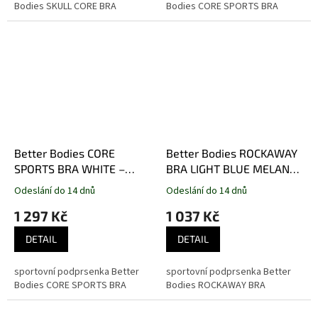
Bodies SKULL CORE BRA
Bodies CORE SPORTS BRA
Better Bodies CORE
Better Bodies ROCKAWAY
SPORTS BRA WHITE –
BRA LIGHT BLUE MELANGE
sportovní podprsenka
– sportovní podprsenka
Odeslání do 14 dnů
Odeslání do 14 dnů
Better Bodies bílá
Better Bodies světle
1 297 Kč
1 037 Kč
modrá
DETAIL
DETAIL
sportovní podprsenka Better
sportovní podprsenka Better
Bodies CORE SPORTS BRA
Bodies ROCKAWAY BRA