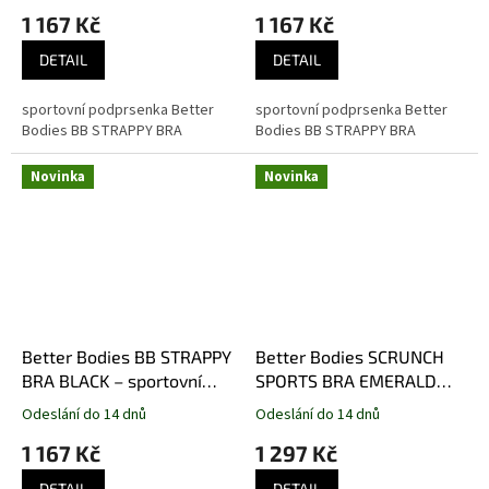
1 167 Kč
1 167 Kč
tmavozelená
hnědá
DETAIL
DETAIL
sportovní podprsenka Better
sportovní podprsenka Better
Bodies BB STRAPPY BRA
Bodies BB STRAPPY BRA
Novinka
Novinka
Better Bodies BB STRAPPY
Better Bodies SCRUNCH
BRA BLACK – sportovní
SPORTS BRA EMERALD
podprsenka Better Bodies
GREEN – sportovní
Odeslání do 14 dnů
Odeslání do 14 dnů
černá
podprsenka Better Bodies
1 167 Kč
1 297 Kč
smaragdově zelená
DETAIL
DETAIL