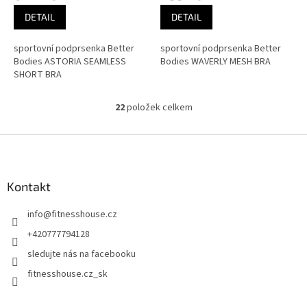
DETAIL
DETAIL
sportovní podprsenka Better
sportovní podprsenka Better
Bodies ASTORIA SEAMLESS
Bodies WAVERLY MESH BRA
SHORT BRA
22
položek celkem
O
v
l
Z
á
á
d
p
a
a
Kontakt
c
t
í
info
@
fitnesshouse.cz
í
p
r
+420777794128
v
sledujte nás na facebooku
k
y
fitnesshouse.cz_sk
v
ý