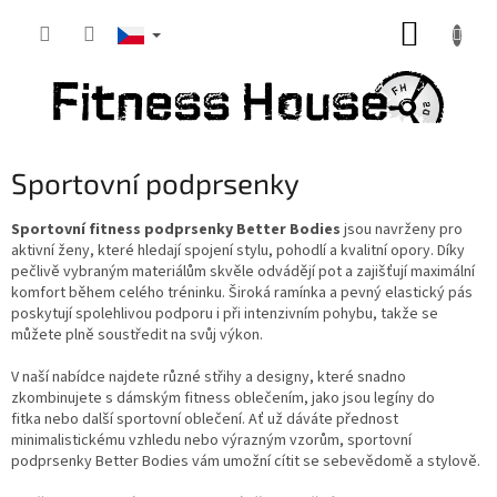
Přejít
NÁKUP
na
obsah
KOŠÍK
Sportovní podprsenky
Sportovní fitness podprsenky Better Bodies
jsou navrženy pro
aktivní ženy, které hledají spojení stylu, pohodlí a kvalitní opory. Díky
pečlivě vybraným materiálům skvěle odvádějí pot a zajišťují maximální
komfort během celého tréninku. Široká ramínka a pevný elastický pás
poskytují spolehlivou podporu i při intenzivním pohybu, takže se
můžete plně soustředit na svůj výkon.
V naší nabídce najdete různé střihy a designy, které snadno
zkombinujete s dámským fitness oblečením, jako jsou legíny do
fitka nebo další sportovní oblečení. Ať už dáváte přednost
minimalistickému vzhledu nebo výrazným vzorům, sportovní
podprsenky Better Bodies vám umožní cítit se sebevědomě a stylově.