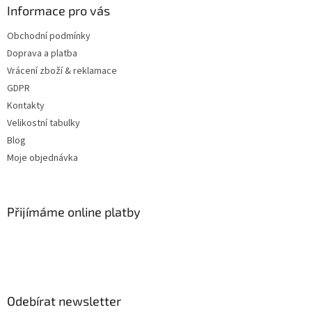
p
Informace pro vás
i
s
Obchodní podmínky
u
Doprava a platba
Vrácení zboží & reklamace
GDPR
Kontakty
Velikostní tabulky
Blog
Moje objednávka
Přijímáme online platby
Odebírat newsletter