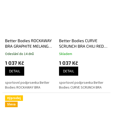
Better Bodies ROCKAWAY
Better Bodies CURVE
BRA GRAPHITE MELANGE –
SCRUNCH BRA CHILI RED
sportovní podprsenka
MELANGE – sportovní
Odeslání do 14 dnů
Skladem
Better Bodies grafitová
podprsenka Better Bodies
1 037 Kč
1 037 Kč
červená
DETAIL
DETAIL
sportovní podprsenka Better
sportovní podprsenka Better
Bodies ROCKAWAY BRA
Bodies CURVE SCRUNCH BRA
Výprodej
Sleva