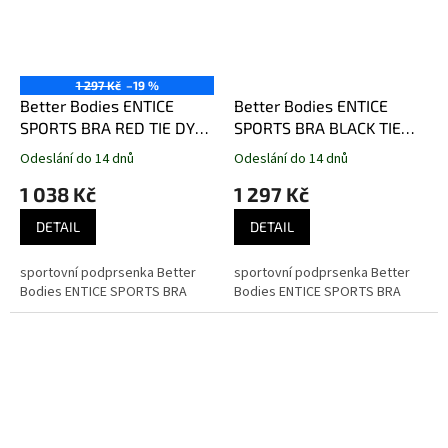
1 297 Kč
–19 %
Better Bodies ENTICE
Better Bodies ENTICE
SPORTS BRA RED TIE DYE
SPORTS BRA BLACK TIE
– sportovní podprsenka
DYE – sportovní
Odeslání do 14 dnů
Odeslání do 14 dnů
Better Bodies mramorová
podprsenka Better Bodies
1 038 Kč
1 297 Kč
červená
mramorová černá
DETAIL
DETAIL
sportovní podprsenka Better
sportovní podprsenka Better
Bodies ENTICE SPORTS BRA
Bodies ENTICE SPORTS BRA