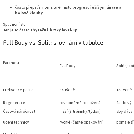
často přepálíš intenzitu → místo progresu řešíš jen
únavu a
bolavé klouby
Split není zlo.
Jen je to často
zbytečně brzký level-up
.
Full Body vs. Split: srovnání v tabulce
Parametr
Full Body
Split (nap
Frekvence partie
3× týdně
1× týdně
Regenerace
rovnoměrně rozložená
často výk
Časová náročnost
nižší (3 tréninky/týden)
aby dával
Učení techniky
rychlé (časté opakování)
pomalejší