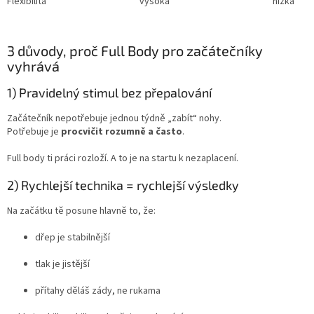
Flexibilita
vysoká
nízká
3 důvody, proč Full Body pro začátečníky
vyhrává
1) Pravidelný stimul bez přepalování
Začátečník nepotřebuje jednou týdně „zabít“ nohy.
Potřebuje je
procvičit rozumně a často
.
Full body ti práci rozloží. A to je na startu k nezaplacení.
2) Rychlejší technika = rychlejší výsledky
Na začátku tě posune hlavně to, že:
dřep je stabilnější
tlak je jistější
přítahy děláš zády, ne rukama