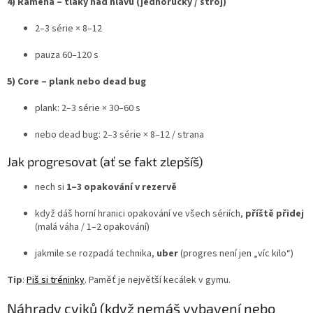
4) Ramena – tlaky nad hlavu (jednoručky / stroj)
2–3 série × 8–12
pauza 60–120 s
5) Core – plank nebo dead bug
plank: 2–3 série × 30–60 s
nebo dead bug: 2–3 série × 8–12 / strana
Jak progresovat (ať se fakt zlepšíš)
nech si
1–3 opakování v rezervě
když dáš horní hranici opakování ve všech sériích,
příště přidej
(malá váha / 1–2 opakování)
jakmile se rozpadá technika,
uber
(progres není jen „víc kilo“)
Tip
:
Piš si tréninky
. Paměť je největší kecálek v gymu.
Náhrady cviků (když nemáš vybavení nebo