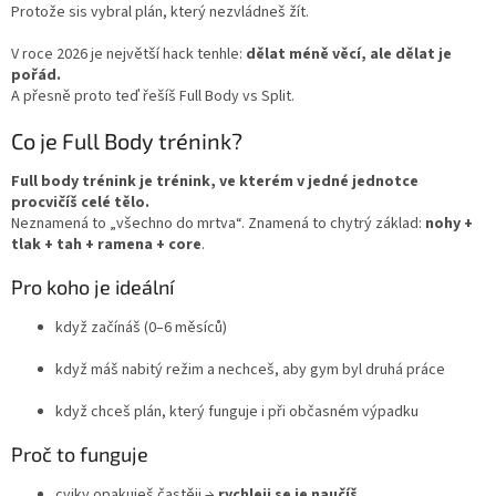
Protože sis vybral plán, který nezvládneš žít.
V roce 2026 je největší hack tenhle:
dělat méně věcí, ale dělat je
pořád.
A přesně proto teď řešíš Full Body vs Split.
Co je Full Body trénink?
Full body trénink je trénink, ve kterém v jedné jednotce
procvičíš celé tělo.
Neznamená to „všechno do mrtva“. Znamená to chytrý základ:
nohy +
tlak + tah + ramena + core
.
Pro koho je ideální
když začínáš (0–6 měsíců)
když máš nabitý režim a nechceš, aby gym byl druhá práce
když chceš plán, který funguje i při občasném výpadku
Proč to funguje
cviky opakuješ častěji →
rychleji se je naučíš