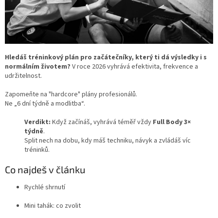
Hledáš tréninkový plán pro začátečníky, který ti dá výsledky i s
normálním životem?
V roce 2026 vyhrává efektivita, frekvence a
udržitelnost.
Zapomeňte na "hardcore" plány profesionálů.
Ne „6 dní týdně a modlitba“.
Verdikt:
Když začínáš, vyhrává téměř vždy
Full Body 3×
týdně
.
Split nech na dobu, kdy máš techniku, návyk a zvládáš víc
tréninků.
Co najdeš v článku
Rychlé shrnutí
Mini tahák: co zvolit