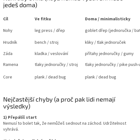
jedeš doma)
Cíl
Ve fitku
Doma / minimalisticky
Nohy
leg press / dřep
goblet dřep (jednoručka / ba
Hrudník
bench / stroj
kliky / tlak jednoruček
Záda
kladka / veslování
přítahy jednoručky / gumy
Ramena
tlaky jednoručky / stroj
tlaky jednoručky / pike push-u
Core
plank / dead bug
plank / dead bug
Nejčastější chyby (a proč pak lidi nemají
výsledky)
1) Přepálíš start
Nemusí to bolet tak, že nemůžeš sednout na záchod. Udržitelnost
vyhrává.