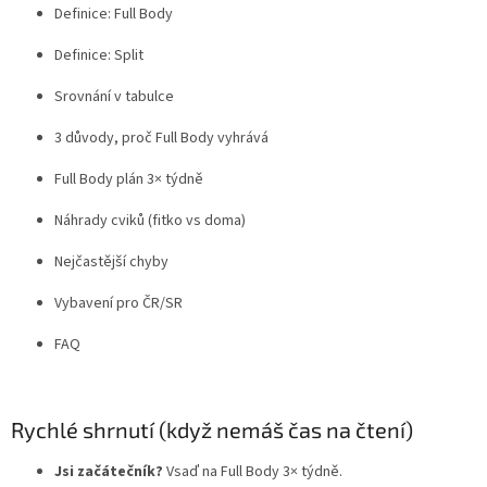
Definice: Full Body
Definice: Split
Srovnání v tabulce
3 důvody, proč Full Body vyhrává
Full Body plán 3× týdně
Náhrady cviků (fitko vs doma)
Nejčastější chyby
Vybavení pro ČR/SR
FAQ
Rychlé shrnutí (když nemáš čas na čtení)
Jsi začátečník?
Vsaď na Full Body 3× týdně.