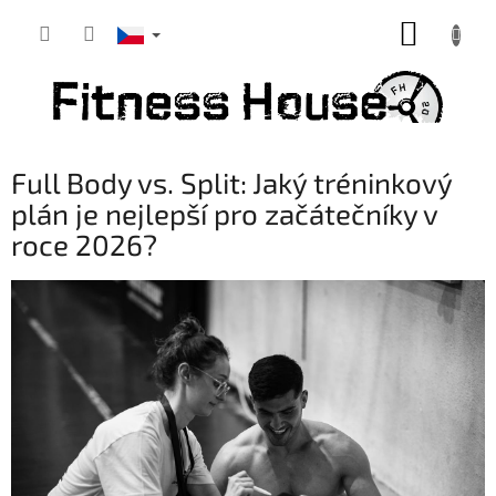
Přejít
NÁKUP
na
obsah
KOŠÍK
Full Body vs. Split: Jaký tréninkový
plán je nejlepší pro začátečníky v
roce 2026?