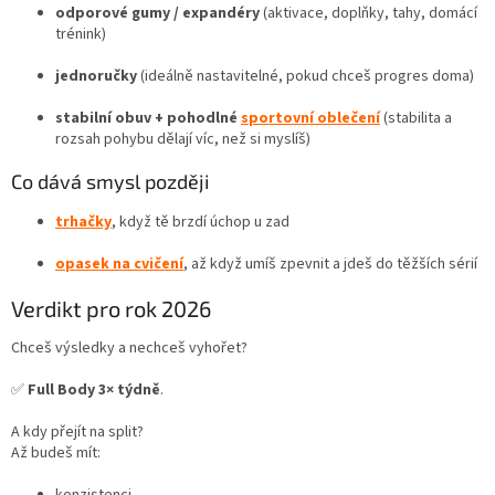
odporové gumy / expandéry
(aktivace, doplňky, tahy, domácí
trénink)
jednoručky
(ideálně nastavitelné, pokud chceš progres doma)
stabilní obuv + pohodlné
sportovní oblečení
(stabilita a
rozsah pohybu dělají víc, než si myslíš)
Co dává smysl později
trhačky
, když tě brzdí úchop u zad
opasek na cvičení
, až když umíš zpevnit a jdeš do těžších sérií
Verdikt pro rok 2026
Chceš výsledky a nechceš vyhořet?
✅
Full Body 3× týdně
.
A kdy přejít na split?
Až budeš mít: