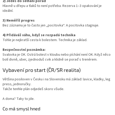
2) Jedeš do selhání pořád
Hlavně u dřepu a tlaků to není potřeba. Rezerva 1–3 opakování je
ideální.
3) Neměříš progres
Bez záznamu je to často jen „pocitovka“. A pocitovka stagnuje.
4) Přidáváš váhu, když se rozpadá technika
Tohle je nejkratší cesta k bolestem. Technika je základ.
Bezpečnostní poznámka:
Svalovka je OK. Ostrá bolest v kloubu nebo píchání není OK. Když něco
bolí divně, uber, zjednoduš cvik a klidně se poraď s trenérem.
Vybavení pro start (ČR/SR realita)
Většina posiloven v Česku i na Slovensku má základ: lavice, kladky, leg
press, jednoručky.
Takže tenhle plán odjedeš skoro všude.
A doma? Taky to jde.
Co má smysl hned