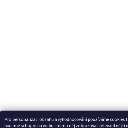
Pro personalizaci obsahu a vyhodnocování používáme cookies t
budeme schopni na webu i mimo něj zobrazovat relevantnější n