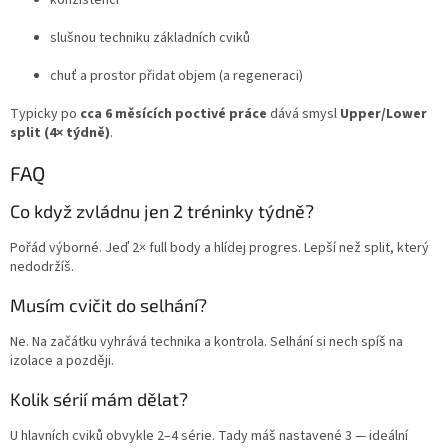
konzistenci
slušnou techniku základních cviků
chuť a prostor přidat objem (a regeneraci)
Typicky po
cca 6 měsících poctivé práce
dává smysl
Upper/Lower
split (4× týdně)
.
FAQ
Co když zvládnu jen 2 tréninky týdně?
Pořád výborné. Jeď 2× full body a hlídej progres. Lepší než split, který
nedodržíš.
Musím cvičit do selhání?
Ne. Na začátku vyhrává technika a kontrola. Selhání si nech spíš na
izolace a později.
Kolik sérií mám dělat?
U hlavních cviků obvykle 2–4 série. Tady máš nastavené 3 — ideální