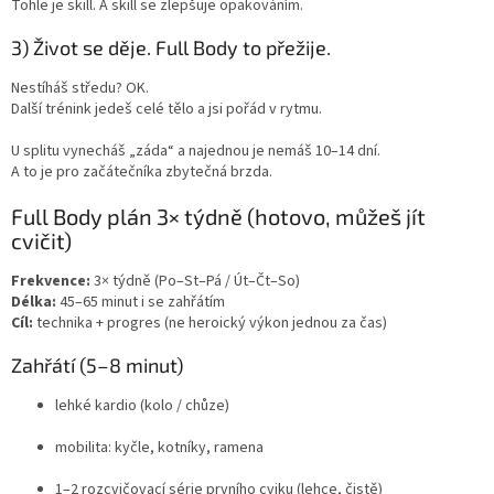
Tohle je skill. A skill se zlepšuje opakováním.
3) Život se děje. Full Body to přežije.
Nestíháš středu? OK.
Další trénink jedeš celé tělo a jsi pořád v rytmu.
U splitu vynecháš „záda“ a najednou je nemáš 10–14 dní.
A to je pro začátečníka zbytečná brzda.
Full Body plán 3× týdně (hotovo, můžeš jít
cvičit)
Frekvence:
3× týdně (Po–St–Pá / Út–Čt–So)
Délka:
45–65 minut i se zahřátím
Cíl:
technika + progres (ne heroický výkon jednou za čas)
Zahřátí (5–8 minut)
lehké kardio (kolo / chůze)
mobilita: kyčle, kotníky, ramena
1–2 rozcvičovací série prvního cviku (lehce, čistě)