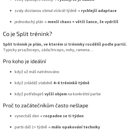
svaly dostanou stimul víckrát týdně →
rychlejší adaptace
jednoduchý plán →
menší chaos = větší šance, že vydržíš
Co je Split trénink?
Split trénink je plán, ve kterém si tréninky rozdělíš podle partií.
Typicky prsa/biceps, záda/triceps, nohy, ramena…
Pro koho je ideální
když už máš natrénováno
když zvládáš stabilně
4–6 tréninků týdně
když potřebuješ
vyšší objem
na konkrétní partie
Proč to začátečníkům často nešlape
vynecháš den →
rozpadne se ti týden
partii dáš 1× týdně →
málo opakování techniky