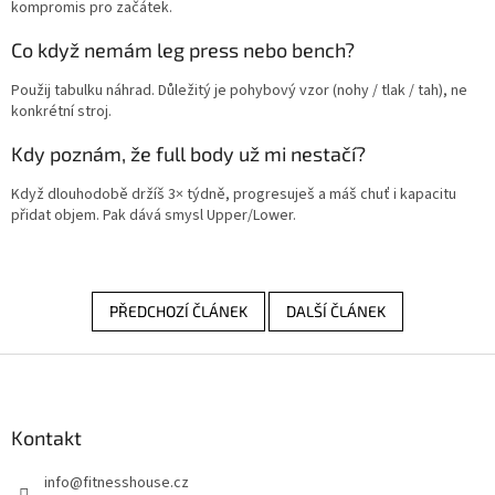
kompromis pro začátek.
Co když nemám leg press nebo bench?
Použij tabulku náhrad. Důležitý je pohybový vzor (nohy / tlak / tah), ne
konkrétní stroj.
Kdy poznám, že full body už mi nestačí?
Když dlouhodobě držíš 3× týdně, progresuješ a máš chuť i kapacitu
přidat objem. Pak dává smysl Upper/Lower.
PŘEDCHOZÍ ČLÁNEK
DALŠÍ ČLÁNEK
Z
á
p
a
Kontakt
t
info
@
fitnesshouse.cz
í