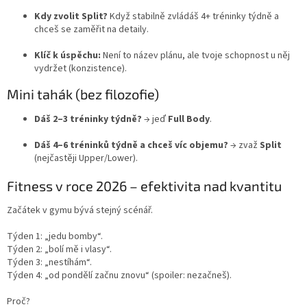
Kdy zvolit Split?
Když stabilně zvládáš 4+ tréninky týdně a
chceš se zaměřit na detaily.
Klíč k úspěchu:
Není to název plánu, ale tvoje schopnost u něj
vydržet (konzistence).
Mini tahák (bez filozofie)
Dáš 2–3 tréninky týdně?
→ jeď
Full Body
.
Dáš 4–6 tréninků týdně a chceš víc objemu?
→ zvaž
Split
(nejčastěji Upper/Lower).
Fitness v roce 2026 – efektivita nad kvantitu
Začátek v gymu bývá stejný scénář.
Týden 1: „jedu bomby“.
Týden 2: „bolí mě i vlasy“.
Týden 3: „nestíhám“.
Týden 4: „od pondělí začnu znovu“ (spoiler: nezačneš).
Proč?