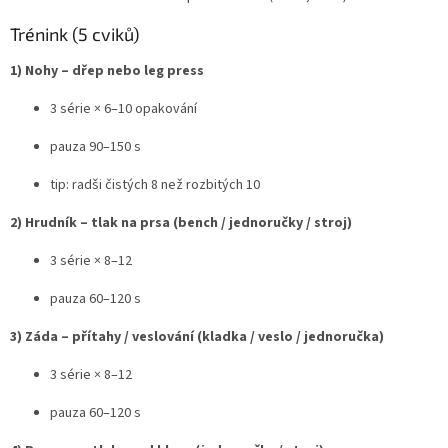
Trénink (5 cviků)
1) Nohy – dřep nebo leg press
3 série × 6–10 opakování
pauza 90–150 s
tip: radši čistých 8 než rozbitých 10
2) Hrudník – tlak na prsa (bench / jednoručky / stroj)
3 série × 8–12
pauza 60–120 s
3) Záda – přítahy / veslování (kladka / veslo / jednoručka)
3 série × 8–12
pauza 60–120 s