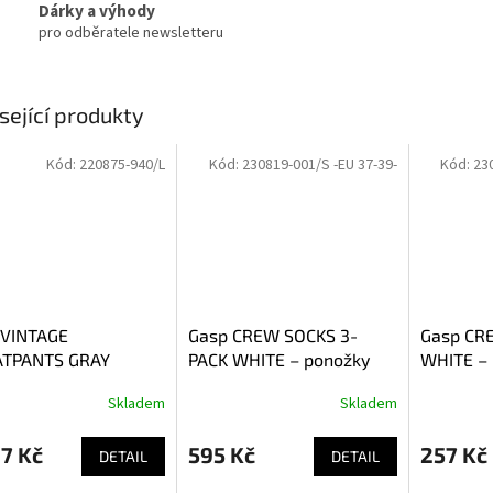
Dárky a výhody
pro odběratele newsletteru
sející produkty
Kód:
220875-940/L
Kód:
230819-001/S -EU 37-39-
Kód:
23
 VINTAGE
Gasp CREW SOCKS 3-
Gasp CR
TPANTS GRAY
PACK WHITE – ponožky
WHITE – 
NGE – tepláky Gasp
Gasp bílé 3ks
bílé 1 pár
Skladem
Skladem
7 Kč
595 Kč
257 Kč
DETAIL
DETAIL