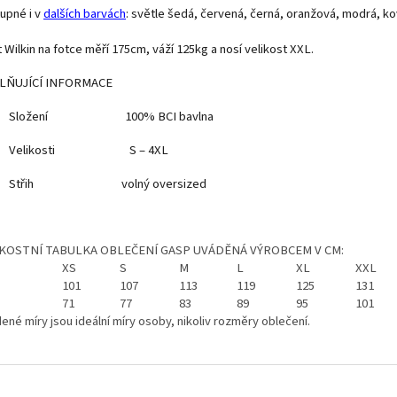
upné i v
dalších barvách
: světle šedá, červená, černá, oranžová, modrá, k
 Wilkin na fotce měří 175cm, váží 125kg a nosí velikost XXL.
LŇUJÍCÍ INFORMACE
Složení 100% BCI bavlna
Velikosti S – 4XL
Střih volný oversized
IKOSTNÍ TABULKA OBLEČENÍ GASP UVÁDĚNÁ VÝROBCEM V CM:
XS
S
M
L
XL
XXL
101
107
113
119
125
131
71
77
83
89
95
101
ené míry jsou ideální míry osoby, nikoliv rozměry oblečení.