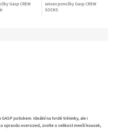
nožky Gasp CREW
unisex ponožky Gasp CREW
ár
SOCKS
 GASP potiskem. Ideální na tvrdé tréninky, ale i
iko opravdu oversized, zvolte o velikost menší kousek,