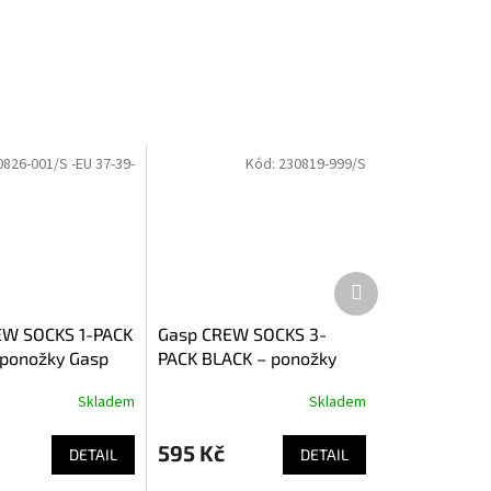
0826-001/S -EU 37-39-
Kód:
230819-999/S
Další
produkt
EW SOCKS 1-PACK
Gasp CREW SOCKS 3-
ponožky Gasp
PACK BLACK – ponožky
Gasp černé 3ks
Skladem
Skladem
595 Kč
DETAIL
DETAIL