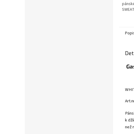
pánské
SWEA
Popi
Det
Ga
WHIT
Art.n
Pánsk
k dž
než 