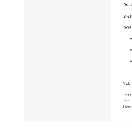
Dost
Brett
DOP
VEL
Prsa
Pas
Uved
Z
á