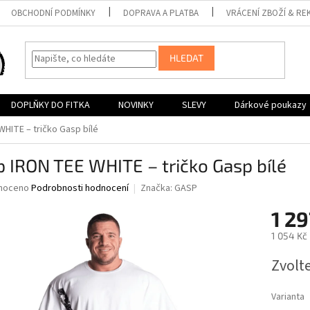
OBCHODNÍ PODMÍNKY
DOPRAVA A PLATBA
VRÁCENÍ ZBOŽÍ & RE
HLEDAT
DOPLŇKY DO FITKA
NOVINKY
SLEVY
Dárkové poukazy
HITE – tričko Gasp bílé
 IRON TEE WHITE – tričko Gasp bílé
né
noceno
Podrobnosti hodnocení
Značka:
GASP
ní
1 29
u
1 054 Kč
Měrná
Zvolt
cena:
ek.
Varianta