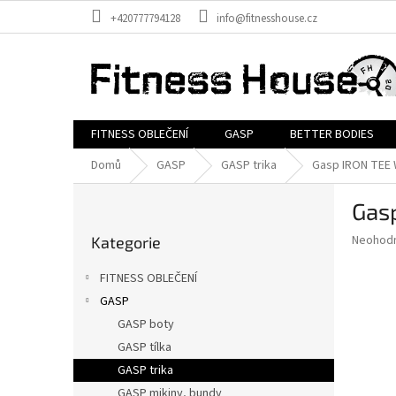
Přejít
+420777794128
info@fitnesshouse.cz
na
obsah
FITNESS OBLEČENÍ
GASP
BETTER BODIES
Domů
GASP
GASP trika
Gasp IRON TEE W
P
Gasp
o
Přeskočit
s
Průměr
Neohod
Kategorie
kategorie
t
hodnoce
r
produkt
FITNESS OBLEČENÍ
a
je
GASP
0,0
n
z
GASP boty
n
5
í
GASP tílka
hvězdič
p
GASP trika
a
GASP mikiny, bundy