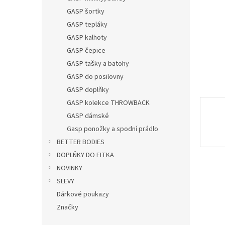
n
GASP šortky
e
GASP tepláky
l
GASP kalhoty
GASP čepice
GASP tašky a batohy
GASP do posilovny
GASP doplňky
GASP kolekce THROWBACK
GASP dámské
Gasp ponožky a spodní prádlo
BETTER BODIES
DOPLŇKY DO FITKA
NOVINKY
SLEVY
Dárkové poukazy
Značky