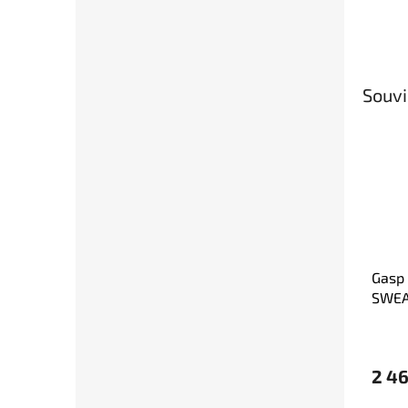
Souvi
Gasp
SWEA
MELA
šedé
2 46