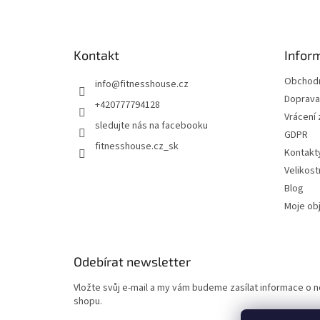
p
a
t
Kontakt
Infor
í
Obchodn
info
@
fitnesshouse.cz
Doprava 
+420777794128
Vrácení
sledujte nás na facebooku
GDPR
fitnesshouse.cz_sk
Kontakt
Velikost
Blog
Moje ob
Odebírat newsletter
Vložte svůj e-mail a my vám budeme zasílat informace o
shopu.