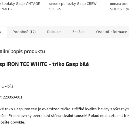
 tepláky Gasp VINTAGE
unisex ponožky Gasp CREW
unisex po
TPANTS
SOCKS
SOCKS 1 p
s
Podobné (12)
Diskuze
Značka
Ostatní informace
ailní popis produktu
sp IRON TEE WHITE – triko Gasp bílé
E – bílá
r: 220869-001
é triko Gasp iron tee je oversized tričko z těžké kvalitní bavlny s výrazným
ínům. Pro milovníky oversized střihu ideální kousek! Pokud nechcete mít tr
nosíte obvykle.