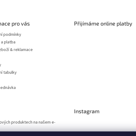
mace pro vás
Přijímáme online platby
í podmínky
a platba
 zboží & reklamace
y
ní tabulky
jednávka
Instagram
 nových produktech na našem e-