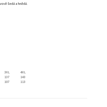
ovově šedá a hnědá.
3XL
4XL
137
143
107
113