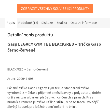
ZOBRAZIT VŠECHNY SOUVISEJÍCÍ PRODUKTY
Popis
Podobné (12)
Diskuze
Značka
Ostatní informace
Detailní popis produktu
Gasp LEGACY GYM TEE BLACK/RED – tričko Gasp
černo-červené
BLACK/RED – černo-červená
Art.nr: 220948-995
Pánské tričko Gasp Legacy gym tee je standardní tričko
vyrobené z měkké a příjemné směsi bavlny a polyesteru, dobře
drží svůj tvar a barvu i při četných cvičeních a praních. Přes
hrudník a ramena je tričko užšího střihu, v pase trochu volnější.
Skvělý kousek pro běžné denní nošení i trénink.