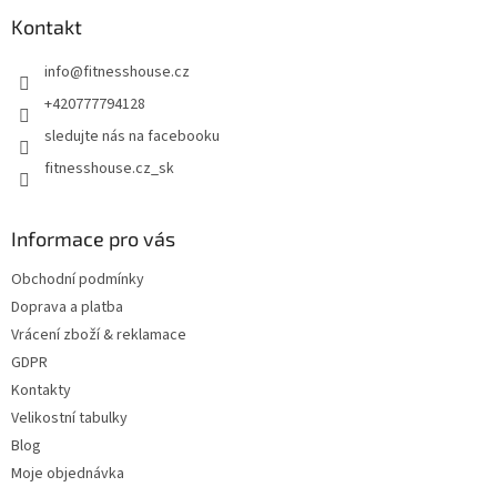
p
a
Kontakt
t
info
@
fitnesshouse.cz
í
+420777794128
sledujte nás na facebooku
fitnesshouse.cz_sk
Informace pro vás
Obchodní podmínky
Doprava a platba
Vrácení zboží & reklamace
GDPR
Kontakty
Velikostní tabulky
Blog
Moje objednávka