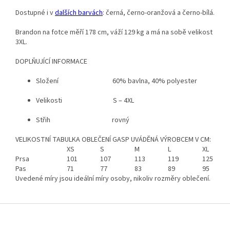
Dostupné i v
dalších barvách
: černá, černo-oranžová a černo-bílá.
Brandon na fotce měří 178 cm, váží 129 kg a má na sobě velikost
3XL.
DOPLŇUJÍCÍ INFORMACE
Složení 60% bavlna, 40% polyester
Velikosti S – 4XL
Střih rovný
VELIKOSTNÍ TABULKA OBLEČENÍ GASP UVÁDĚNÁ VÝROBCEM V CM:
XS
S
M
L
XL
Prsa
101
107
113
119
125
Pas
71
77
83
89
95
Uvedené míry jsou ideální míry osoby, nikoliv rozměry oblečení.
Z
á