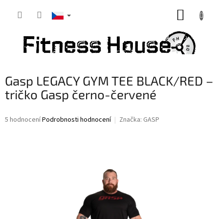
Přejít
NÁKUP
na
obsah
KOŠÍK
Gasp LEGACY GYM TEE BLACK/RED –
tričko Gasp černo-červené
Průměrné
5 hodnocení
Podrobnosti hodnocení
Značka:
GASP
hodnocení
produktu
je
4,0
z
5
hvězdiček.