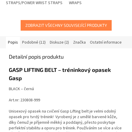
STRAPS/POWER WRIST STRAPS
WRAPS
ZOBRAZIT VŠECHNY SOUVISEJÍCÍ PRODUKTY
Popis
Podobné (12)
Diskuze (2)
Značka
Ostatní informace
Detailní popis produktu
GASP LIFTING BELT – tréninkový opasek
Gasp
BLACK – černá
Art.nr: 230808-999
Unisexový opasek na cvičení Gasp Lifting belt je velmi odolný
opasek pro tvrdý trénink! Vyrobený je z umělé barvené kůže,
díky čemuž je příjemně měkký a poddajný, přesto poskytuje
perfektní stabilitu a oporu pro trénink. Používáním se více a více