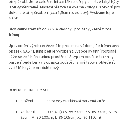
přizpůsobí. Je to celoživotní parťák na dřepy a mrtvé tahy! Nýty
jsou vyměnitelné. Masivní přezka se dvěma kolíky a 9 otvorů pro
dokonalé přizpůsobení (cca 1,5cm rozestupy). Vyšívané logo
GASP.
Díky velikostem už od XXS je vhodný i pro ženy, které tvrdě
trénují!
Upozornění výrobce: Vezměte prosím na vědomí, že tréninkový
opasek GASP Lifting belt je vyroben z vysoce kvalitní rostlinné
kůže šetrné k životnímu prostředí. S typem použité techniky
barvení bude barva z opasku pouštět na jiné látky a oblečení,
zvláště když je produkt nový.
DOPLŇUJÍCÍ INFORMACE
Složení 100% vegetariánská barvená kůže
​Velikosti XXS-XL (XXS=55-65cm, XS=65-75cm, S=75-
95cm, M=80-100cm, L=85-105cm, XL=90-110cm)