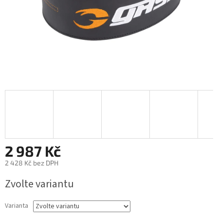
2 987 Kč
2 428 Kč bez DPH
Měrná
Zvolte variantu
cena:
Varianta