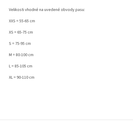
Velikosti vhodné na uvedené obvody pasu:
XXS = 55-65 cm
XS = 65-75 cm
S = 75-95 cm
M = 80-100 cm
L = 85-105 cm
XL = 90-110 cm
Z
á