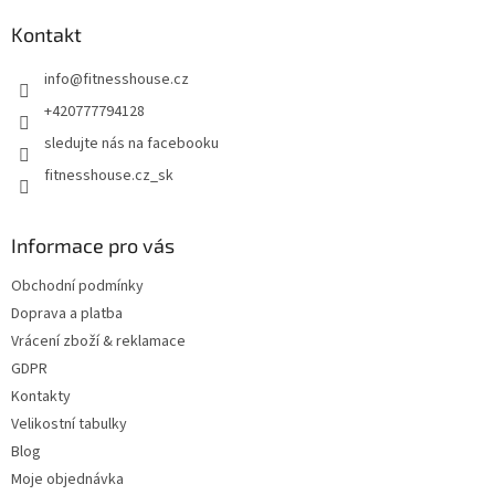
p
a
Kontakt
t
info
@
fitnesshouse.cz
í
+420777794128
sledujte nás na facebooku
fitnesshouse.cz_sk
Informace pro vás
Obchodní podmínky
Doprava a platba
Vrácení zboží & reklamace
GDPR
Kontakty
Velikostní tabulky
Blog
Moje objednávka