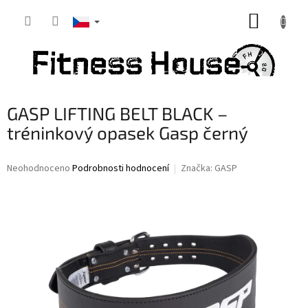
Přejít
NÁKUP
na
obsah
KOŠÍK
GASP LIFTING BELT BLACK –
tréninkový opasek Gasp černý
Průměrné
Neohodnoceno
Podrobnosti hodnocení
Značka:
GASP
hodnocení
produktu
je
0,0
z
5
hvězdiček.