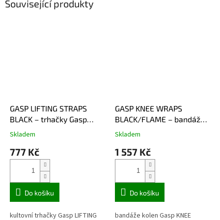
Související produkty
GASP LIFTING STRAPS
GASP KNEE WRAPS
BLACK – trhačky Gasp
BLACK/FLAME – bandáže
černé
kolen Gasp černo-
Skladem
Skladem
oranžové
777 Kč
1 557 Kč
Do košíku
Do košíku
kultovní trhačky Gasp LIFTING
bandáže kolen Gasp KNEE