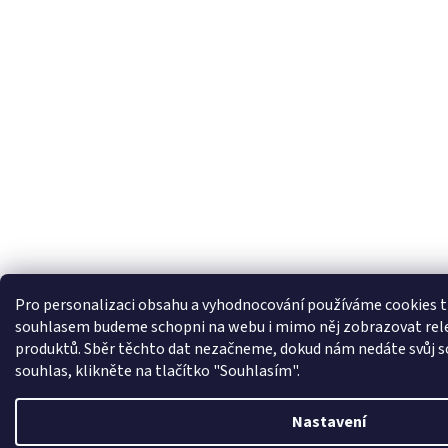
Pro personalizaci obsahu a vyhodnocování používáme cookies tř
souhlasem budeme schopni na webu i mimo něj zobrazovat rele
produktů. Sběr těchto dat nezačneme, dokud nám nedáte svůj so
souhlas, klikněte na tlačítko "Souhlasím".
Nastavení