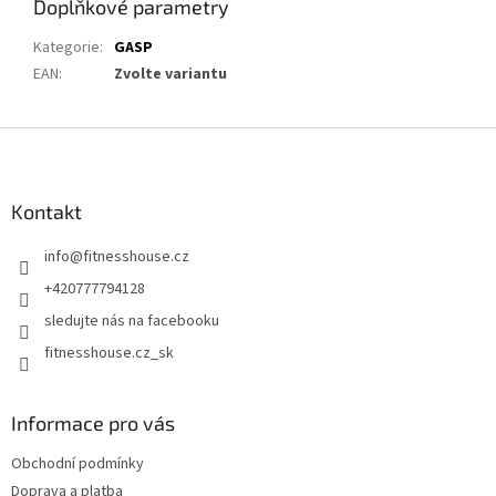
Doplňkové parametry
Kategorie
:
GASP
EAN
:
Zvolte variantu
Z
á
p
a
Kontakt
t
info
@
fitnesshouse.cz
í
+420777794128
sledujte nás na facebooku
fitnesshouse.cz_sk
Informace pro vás
Obchodní podmínky
Doprava a platba