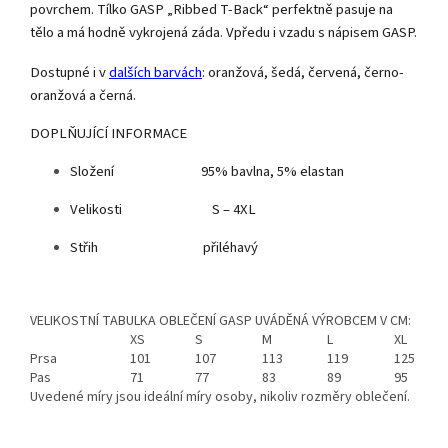
povrchem. Tílko GASP „Ribbed T-Back“ perfektně pasuje na
tělo a má hodně vykrojená záda. Vpředu i vzadu s nápisem GASP.
Dostupné i v
dalších barvách
: oranžová, šedá, červená, černo-
oranžová a černá.
DOPLŇUJÍCÍ INFORMACE
Složení 95% bavlna, 5% elastan
Velikosti S – 4XL
Střih přiléhavý
VELIKOSTNÍ TABULKA OBLEČENÍ GASP UVÁDĚNÁ VÝROBCEM V CM:
XS
S
M
L
XL
Prsa
101
107
113
119
125
Pas
71
77
83
89
95
Uvedené míry jsou ideální míry osoby, nikoliv rozměry oblečení.