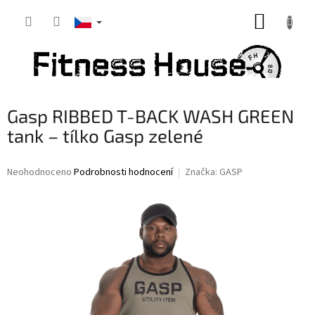
Přejít
NÁKUP
na
obsah
KOŠÍK
Gasp RIBBED T-BACK WASH GREEN
tank – tílko Gasp zelené
Průměrné
Neohodnoceno
Podrobnosti hodnocení
Značka:
GASP
hodnocení
produktu
je
0,0
z
5
hvězdiček.