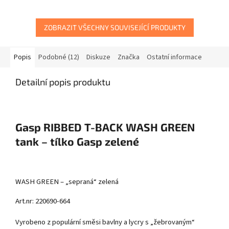
ZOBRAZIT VŠECHNY SOUVISEJÍCÍ PRODUKTY
Popis
Podobné (12)
Diskuze
Značka
Ostatní informace
Detailní popis produktu
Gasp RIBBED T-BACK WASH GREEN
tank – tílko Gasp zelené
WASH GREEN – „sepraná“ zelená
Art.nr: 220690-664
Vyrobeno z populární směsi bavlny a lycry s „žebrovaným“