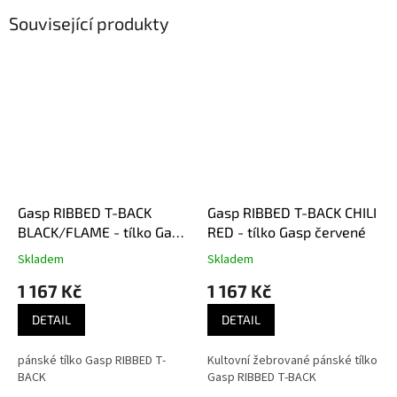
Související produkty
Gasp RIBBED T-BACK
Gasp RIBBED T-BACK CHILI
BLACK/FLAME - tílko Gasp
RED - tílko Gasp červené
černo-oranžové
Skladem
Skladem
1 167 Kč
1 167 Kč
DETAIL
DETAIL
pánské tílko Gasp RIBBED T-
Kultovní žebrované pánské tílko
BACK
Gasp RIBBED T-BACK