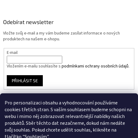
Odebírat newsletter
Vložte svůj e-mail a my vám budeme zasílat informace o nových
produktech na našem e-shopu.
E-mail
Vložením e-mailu souhlasíte s
podmínkami ochrany osobních údajů.
PŘIHLÁSIT SE
Pro personalizaci obsahu a vyhodnocování používáme
Instagram
cookies třetích stran. S vaším souhlasem budeme schopni na
webu i mimo něj zobrazovat relevantnější nabídky našich
produktů. Sběr těchto dat nezačneme, dokud nám nedáte
Facebook
svůj souhlas. Pokud chcete udělit souhlas, klikněte na
tlačítko "Souhlasím".