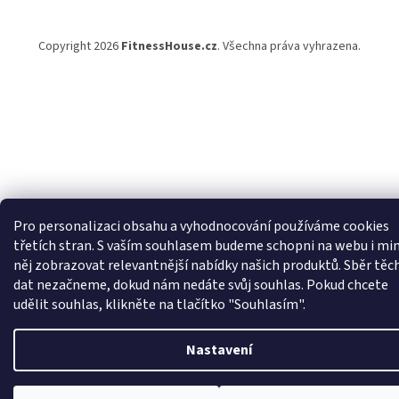
Copyright 2026
FitnessHouse.cz
. Všechna práva vyhrazena.
Pro personalizaci obsahu a vyhodnocování používáme cookies
třetích stran. S vaším souhlasem budeme schopni na webu i m
něj zobrazovat relevantnější nabídky našich produktů. Sběr těc
dat nezačneme, dokud nám nedáte svůj souhlas. Pokud chcete
udělit souhlas, klikněte na tlačítko "Souhlasím".
Nastavení