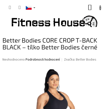
Přejít
NÁKUP
na
obsah
KOŠÍK
Better Bodies CORE CROP T-BACK
BLACK – tílko Better Bodies černé
Průměrné
Neohodnoceno
Podrobnosti hodnocení
Značka:
Better Bodies
hodnocení
produktu
je
0,0
z
5
hvězdiček.