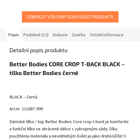
ZOBRAZIT VŠECHNY SOUVISEJÍCÍ PRODUKTY
Popis
Podobné (12)
Diskuze
Značka
Ostatní informace
Detailní popis produktu
Better Bodies CORE CROP T-BACK BLACK –
tílko Better Bodies černé
BLACK – černá
Art.nr: 111087-999
Dámské tílko / top Better Bodies Core crop t-back je komfortní
a funkční tílko ve zkrácené délce s vykrojenými zády. Díky
použitému materiálu a neviditelným švům je jako druhá kůže! S