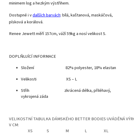
minimem log a hezkým výstřihem.
Dostupné i v
dalších barvách
: bílá, kaštanová, maskáčová,
písková a korálová.
Renee Jewett měří 157cm, váží 59kg a nosí velikost S.
DOPLŇUJÍCÍ INFORMACE
Složení 82% polyester, 18% elastan
Velikosti XS – L
Střih zkrácená délka, přiléhavý,
vykrojená záda
VELIKOSTNÍ TABULKA DÁMSKÉHO BETTER BODIES UVÁDĚNÁ VÝ
V CM:
XS
S
M
L
XL