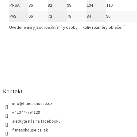
PRSA
86
92
98
104
110
PAS
66
72
78
84
90
Uvedené míry jsou ideální míry osoby, nikoliv rozměry oblečení.
Z
á
p
a
Kontakt
t
info
@
fitnesshouse.cz
í
+420777794128
sledujte nás na facebooku
fitnesshouse.cz_sk