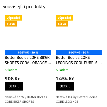
Související produkty
Výprodej
Výprodej
Sleva
Sleva
1 297 Kč
–29 %
2 077 Kč
–30 %
Better Bodies CORE BIKER
Better Bodies CORE
SHORTS CORAL ORANGE –
LEGGINGS COOL PURPLE –
šortky Better Bodies
legíny Better Bodies
Skladem
Skladem
korálově oranžové
fialkové
908 Kč
1 454 Kč
DETAIL
DETAIL
dámské šortky Better Bodies
dámské legíny Better Bodies
CORE BIKER SHORTS
CORE LEGGINGS