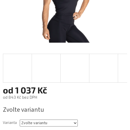
od
1 037 Kč
od
843 Kč
bez DPH
Měrná
Zvolte variantu
cena:
Varianta