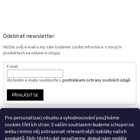
Odebírat newsletter
Vložte svůj e-mail a my vám budeme zasílat informace o nových
produktech na našem e-shopu.
E-mail
Vložením e-mailu souhlasíte s
podmínkami ochrany osobních údajů.
PŘIHLÁSIT SE
Pro personalizaci obsahu a vyhodnocování používáme
Instagram
cookies třetích stran. S vaším souhlasem budeme schopni na
webu i mimo něj zobrazovat relevantnější nabídky našich
produktů. Sběr těchto dat nezačneme, dokud nám nedáte