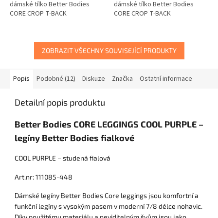
dámské tílko Better Bodies
dámské tílko Better Bodies
CORE CROP T-BACK
CORE CROP T-BACK
ZOBRAZIT VŠECHNY SOUVISEJÍCÍ PRODUKTY
Popis
Podobné (12)
Diskuze
Značka
Ostatní informace
Detailní popis produktu
Better Bodies CORE LEGGINGS COOL PURPLE –
legíny Better Bodies fialkové
COOL PURPLE – studená fialová
Art.nr: 111085-448
Dámské legíny Better Bodies Core leggings jsou komfortní a
funkční legíny s vysokým pasem v moderní 7/8 délce nohavic.
Díky použitému materiálu a neviditelným švům jsou jako