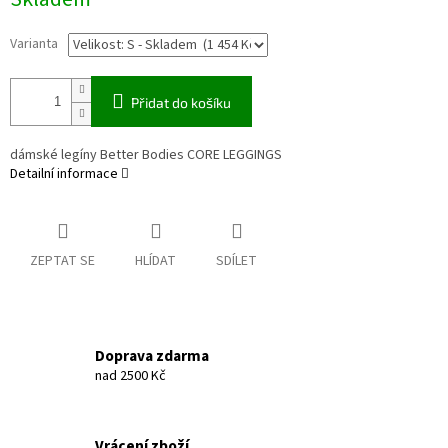
cena:
Varianta
Přidat do košíku
dámské legíny Better Bodies CORE LEGGINGS
Detailní informace
ZEPTAT SE
HLÍDAT
SDÍLET
Doprava zdarma
nad 2500 Kč
Vrácení zboží