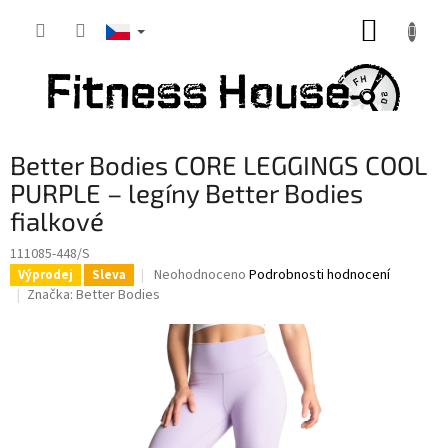
Přejít
NÁKUP
na
obsah
KOŠÍK
Better Bodies CORE LEGGINGS COOL
PURPLE – legíny Better Bodies
fialkové
111085-448/S
Průměrné
Neohodnoceno
Podrobnosti hodnocení
Výprodej
Sleva
hodnocení
Značka:
Better Bodies
produktu
je
0,0
z
5
hvězdiček.