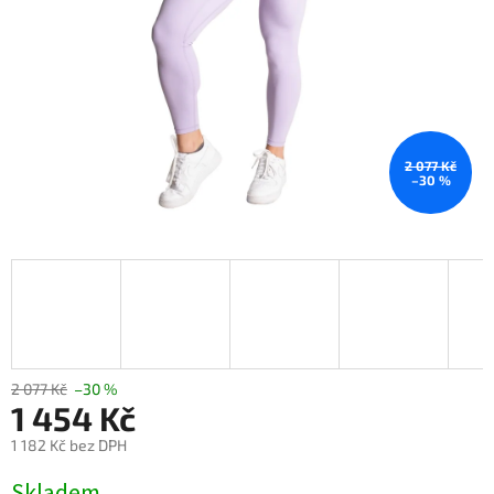
2 077 Kč
–30 %
2 077 Kč
–30 %
1 454 Kč
1 182 Kč bez DPH
Měrná
Skladem