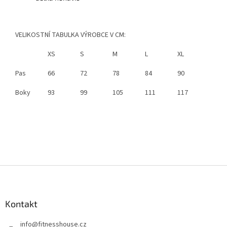
VELIKOSTNÍ TABULKA VÝROBCE V CM:
XS
S
M
L
XL
Pas
66
72
78
84
90
Boky
93
99
105
111
117
Z
á
p
a
Kontakt
t
info
@
fitnesshouse.cz
í