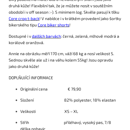
druhá kůže! Flexibilní tak, že je můžete nosit v soutěžním
obodobí i v off season :-). S minimem log. Skvěle pasují k tílku
Core crop t-back
! V nabídce i v krátkém provedení jako šortky
bikerského tipu
Core biker shorts
!
Dostupné i v
dalších barvách
: černá, zelená, mlhově modrá a
korálově oranžová.
Annie na obrázku měří 170 cm, váží 68 kg a nosí velikost S.
Sednou skvěle ale už i na váhu kolem 55kg! Jsou opravdu
jako druhá kůže!
DOPLŇUJÍCÍ INFORMACE
Originální cena € 79,90
Složení 82% polyester, 18% elastan
Velikosti XS – XL
Střih přiléhavý, vysoký pas, 7/8
délka nohavic