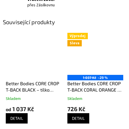
přes Zásilkovnu
Související produkty
Výprodej
Sleva
1 037 Kč
–29 %
Better Bodies CORE CROP
Better Bodies CORE CROP
T-BACK BLACK – tílko
T-BACK CORAL ORANGE –
Better Bodies černé
tílko Better Bodies
Skladem
Skladem
korálově oranžové
1 037 Kč
726 Kč
od
DETAIL
DETAIL