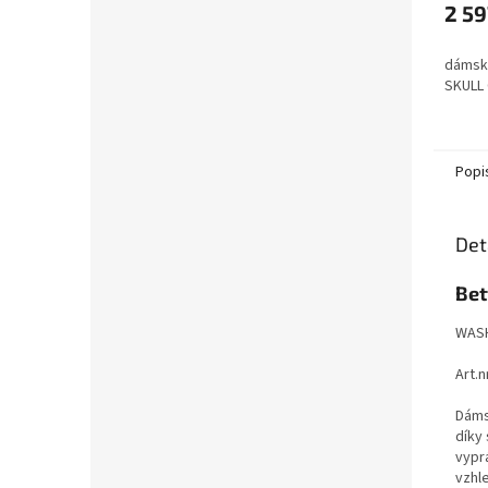
2 59
dámské
SKULL
Popi
Det
Bet
WASH
Art.n
Dámsk
díky
vypr
vzhl