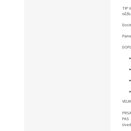
TIP V
nůžk
Dost
Pame
DOPL
VELI
PRS
PAS
Uved