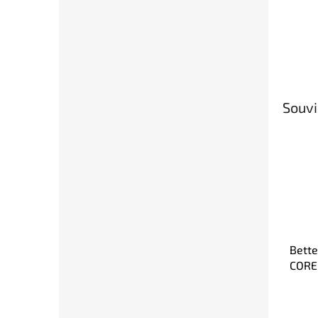
Souvi
Bette
CORE
– leg
kašt