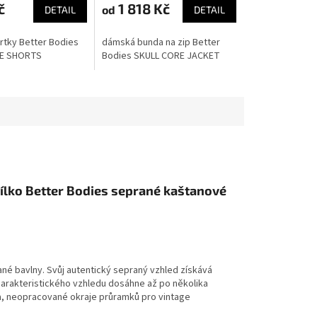
č
1 818 Kč
od
DETAIL
DETAIL
tky Better Bodies
dámská bunda na zip Better
E SHORTS
Bodies SKULL CORE JACKET
lko Better Bodies seprané kaštanové
rané bavlny. Svůj autentický sepraný vzhled získává
arakteristického vzhledu dosáhne až po několika
a, neopracované okraje průramků pro vintage