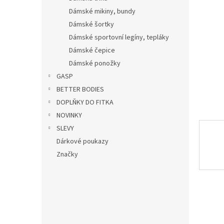
hvězdič
n
Dámské mikiny, bundy
e
Dámské šortky
l
Dámské sportovní legíny, tepláky
Dámské čepice
Dámské ponožky
GASP
BETTER BODIES
DOPLŇKY DO FITKA
NOVINKY
SLEVY
Dárkové poukazy
Značky