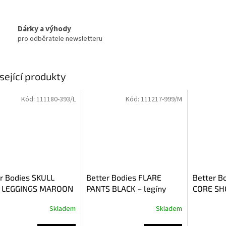
Dárky a výhody
pro odběratele newsletteru
sející produkty
Kód:
111180-393/L
Kód:
111217-999/M
r Bodies SKULL
Better Bodies FLARE
Better B
 LEGGINGS MAROON
PANTS BLACK – legíny
CORE SH
íny Better Bodies
Better Bodies černé
šortky B
Skladem
Skladem
anové
černé