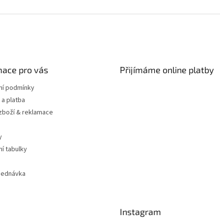
mace pro vás
Přijímáme online platby
í podmínky
a platba
 zboží & reklamace
y
ní tabulky
jednávka
Instagram