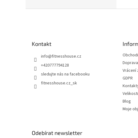
Z
á
p
a
t
Kontakt
Infor
í
Obchodn
info
@
fitnesshouse.cz
Doprava 
+420777794128
Vrácení
sledujte nás na facebooku
GDPR
fitnesshouse.cz_sk
Kontakt
Velikost
Blog
Moje ob
Odebírat newsletter