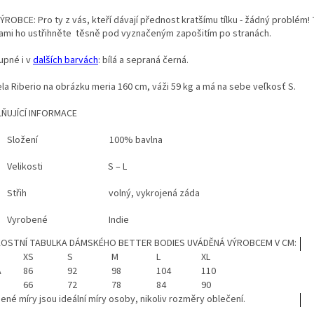
ÝROBCE: Pro ty z vás, kteří dávají přednost kratšímu tílku - žádný problém!
ami ho ustřihněte těsně pod vyznačeným zapošitím po stranách.
upné i v
dalších barvách
: bílá a sepraná černá.
la Riberio na obrázku meria 160 cm, váži 59 kg a má na sebe veľkosť S.
ŇUJÍCÍ INFORMACE
Složení 100% bavlna
Velikosti S – L
Střih volný, vykrojená záda
Vyrobené Indie
KOSTNÍ TABULKA DÁMSKÉHO BETTER BODIES UVÁDĚNÁ VÝROBCEM V CM:
XS
S
M
L
XL
A
86
92
98
104
110
66
72
78
84
90
ené míry jsou ideální míry osoby, nikoliv rozměry oblečení.