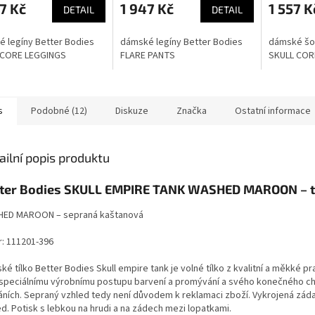
7 Kč
1 947 Kč
1 557 K
DETAIL
DETAIL
 legíny Better Bodies
dámské legíny Better Bodies
dámské šor
 CORE LEGGINGS
FLARE PANTS
SKULL COR
s
Podobné (12)
Diskuze
Značka
Ostatní informace
ailní popis produktu
ter Bodies SKULL EMPIRE TANK WASHED MAROON – tí
ED MAROON – sepraná kaštanová
r: 111201-396
é tílko Better Bodies Skull empire tank je volné tílko z kvalitní a měkké p
 speciálnímu výrobnímu postupu barvení a promývání a svého konečného ch
áních. Sepraný vzhled tedy není důvodem k reklamaci zboží. Vykrojená zád
ed.
Potisk s lebkou na hrudi a na zádech mezi lopatkami.