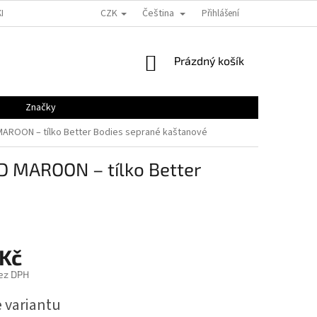
CZK
Čeština
KLAMACE
GDPR
KONTAKTY
VELIKOSTNÍ TABULKY
Přihlášení
BLOG
NÁKUPNÍ
Prázdný košík
KOŠÍK
Značky
AROON – tílko Better Bodies seprané kaštanové
 MAROON – tílko Better
 Kč
ez DPH
e variantu