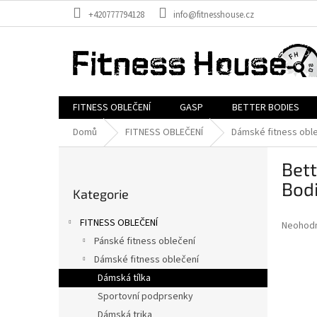
Přejít
+420777794128
info@fitnesshouse.cz
na
obsah
FITNESS OBLEČENÍ
GASP
BETTER BODIES
Domů
FITNESS OBLEČENÍ
Dámské fitness obl
P
Bet
o
Přeskočit
s
Bod
Kategorie
kategorie
t
r
FITNESS OBLEČENÍ
Průměr
Neohod
a
hodnoce
Pánské fitness oblečení
n
produkt
Dámské fitness oblečení
n
je
í
Dámská tílka
0,0
z
p
Sportovní podprsenky
5
a
Dámská trika