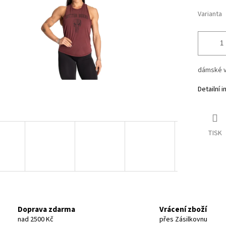
ek.
Varianta
dámské v
Detailní 
TISK
Doprava zdarma
Vrácení zboží
nad 2500 Kč
přes Zásilkovnu