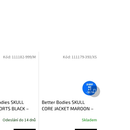
Kód:
111182-999/M
Kód:
111179-393/XS
2 597
Další
Kč
až
–30 %
produkt
odies SKULL
Better Bodies SKULL
ORTS BLACK –
CORE JACKET MAROON –
etter Bodies
bunda na zip Better
Odeslání do 14 dnů
Skladem
Bodies kaštanová