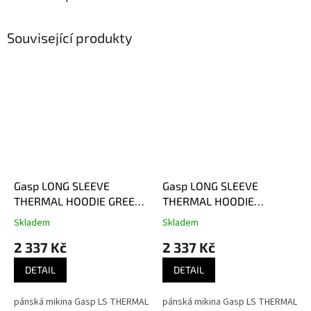
Související produkty
Gasp LONG SLEEVE
Gasp LONG SLEEVE
THERMAL HOODIE GREEN
THERMAL HOODIE
CAMO – mikina Gasp
MAROON – mikina Gasp
Skladem
Skladem
maskáčová zelená
kaštanová
2 337 Kč
2 337 Kč
DETAIL
DETAIL
pánská mikina Gasp LS THERMAL
pánská mikina Gasp LS THERMAL