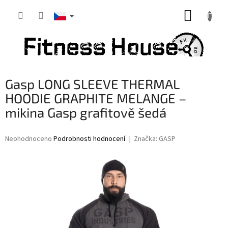
Přejít
NÁKUP
na
obsah
KOŠÍK
Gasp LONG SLEEVE THERMAL
HOODIE GRAPHITE MELANGE –
mikina Gasp grafitově šedá
Průměrné
Neohodnoceno
Podrobnosti hodnocení
Značka:
GASP
hodnocení
produktu
je
0,0
z
5
hvězdiček.