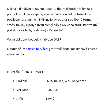
Mikina s dlouhým rukávem Gasp LS thermal hoodie je lehká a
pohodlná mikina s kapucí, kterou můžete nosit na trénink do
posilovny, ale i mimo ni! Mikina je vyrobena z oblíbené termo
směsi bavlny a polyesteru. Velký nápis GASP na hrudi, kontrastní
potisk na zádech, raglanový střih rukávů!
Velmi oblíbený kousek v nabídce GASP!
Dostupné i v
dalších barvách
: grafitově šedá, maskáčová zelená
a kaštanová.
DOPLŇUJÍCÍ INFORMACE
Složení 60% bavlna, 40% polyester
Velikosti XS – 4XL
Střih rovný