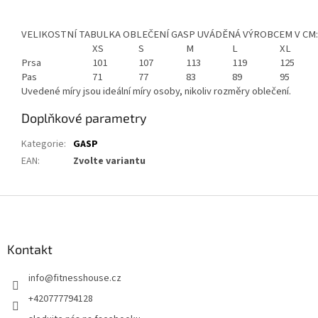
VELIKOSTNÍ TABULKA OBLEČENÍ GASP UVÁDĚNÁ VÝROBCEM V CM:
XS
S
M
L
XL
Prsa
101
107
113
119
125
Pas
71
77
83
89
95
Uvedené míry jsou ideální míry osoby, nikoliv rozměry oblečení.
Doplňkové parametry
Kategorie
:
GASP
EAN
:
Zvolte variantu
Z
á
p
a
Kontakt
t
info
@
fitnesshouse.cz
í
+420777794128