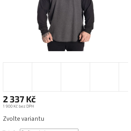
2 337 Kč
1 900 Kč bez DPH
Měrná
Zvolte variantu
cena: