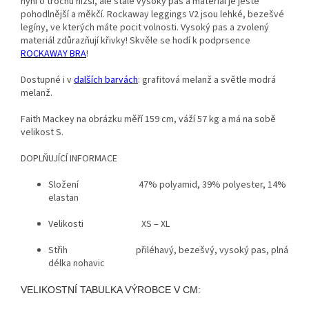
nyní o trochu nižší, ale stále vysoký pas a materiál je ještě
pohodlnější a měkčí. Rockaway leggings V2 jsou lehké, bezešvé
legíny, ve kterých máte pocit volnosti. Vysoký pas a zvolený
materiál zdůrazňují křivky! Skvěle se hodí k podprsence
ROCKAWAY
BRA
!
Dostupné i v
dalších barvách
: grafitová melanž a světle modrá
melanž.
Faith Mackey na obrázku měří 159 cm, váží 57 kg a má na sobě
velikost S.
DOPLŇUJÍCÍ INFORMACE
Složení 47% polyamid, 39% polyester, 14%
elastan
Velikosti XS – XL
Střih přiléhavý, bezešvý, vysoký pas, plná
délka nohavic
VELIKOSTNÍ TABULKA VÝROBCE V CM: