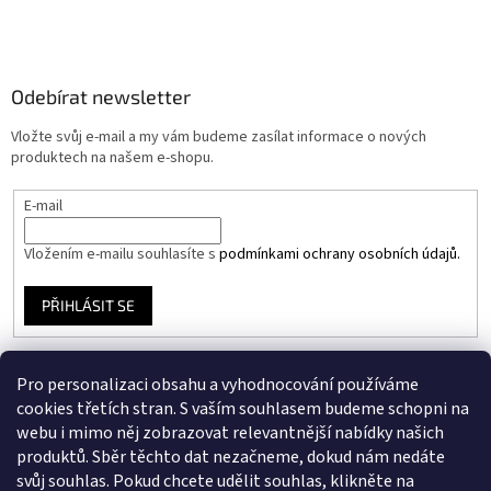
Odebírat newsletter
Vložte svůj e-mail a my vám budeme zasílat informace o nových
produktech na našem e-shopu.
E-mail
Vložením e-mailu souhlasíte s
podmínkami ochrany osobních údajů.
PŘIHLÁSIT SE
Pro personalizaci obsahu a vyhodnocování používáme
Instagram
cookies třetích stran. S vaším souhlasem budeme schopni na
webu i mimo něj zobrazovat relevantnější nabídky našich
produktů. Sběr těchto dat nezačneme, dokud nám nedáte
Facebook
svůj souhlas. Pokud chcete udělit souhlas, klikněte na