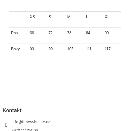
XS
S
M
L
XL
Pas
66
72
78
84
90
Boky
93
99
105
111
117
Z
á
p
a
Kontakt
t
info
@
fitnesshouse.cz
í
+420777794128