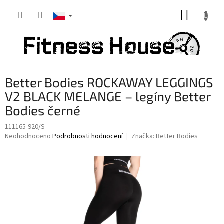
Přejít
NÁKUP
na
obsah
KOŠÍK
Better Bodies ROCKAWAY LEGGINGS
V2 BLACK MELANGE – legíny Better
Bodies černé
111165-920/S
Průměrné
Neohodnoceno
Podrobnosti hodnocení
Značka:
Better Bodies
hodnocení
produktu
je
0,0
z
5
hvězdiček.