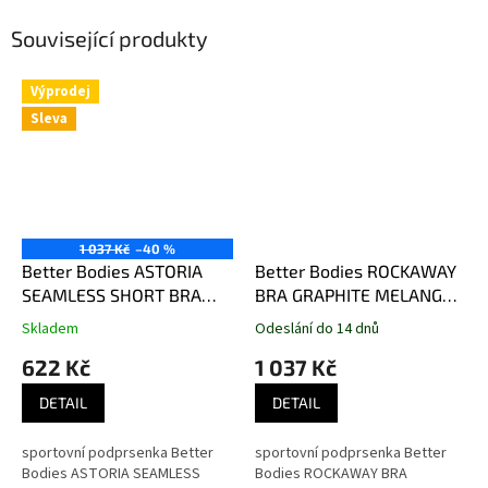
Související produkty
Výprodej
Sleva
1 037 Kč
–40 %
Better Bodies ASTORIA
Better Bodies ROCKAWAY
SEAMLESS SHORT BRA
BRA GRAPHITE MELANGE –
CHILI RED MELANGE –
sportovní podprsenka
Skladem
Odeslání do 14 dnů
sportovní podprsenka
Better Bodies grafitová
622 Kč
1 037 Kč
Better Bodies červená
DETAIL
DETAIL
sportovní podprsenka Better
sportovní podprsenka Better
Bodies ASTORIA SEAMLESS
Bodies ROCKAWAY BRA