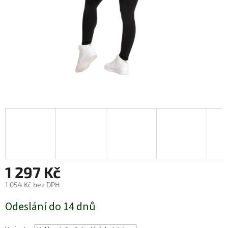
1 297 Kč
1 054 Kč bez DPH
Měrná
Odeslání do 14 dnů
cena: