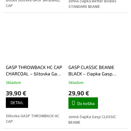
unisex šiltovka GASP BASEBALL
zimná čiapka Better Bodies
CAP
STANDARD BEANIE
GASP THROWBACK HC CAP
GASP CLASSIC BEANIE
CHARCOAL – šiltovka Gasp
BLACK – čiapka Gasp
uhlovo šedá
čierna
Skladom
Skladom
39,90 €
29,90 €
DETAIL
Do košíka
šiltovka GASP THROWBACK HC
zimná čiapka Gasp CLASSIC
CAP
BEANIE