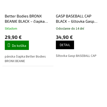
Better Bodies BRONX
GASP BASEBALL CAP
BEANIE BLACK – čiapka
BLACK – šiltovka Gasp
Better Bodies čierna
čierna
Skladom
Odoslanie do 14 dní
29,90 €
34,90 €
DETAIL
Do košíka
šiltovka Gasp BASEBALL CAP
pánska čiapka Better Bodies
BRONX BEANIE