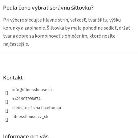
Podľa čoho vybrať správnu šiltovku?
Pri výbere sledujte hlavne strih, veľkosť, tvar šiltu, výšku
korunky a zapínanie. Šiltovka by mala pohodlne sedieť, držať
tvar a dobre sa kombinovať s oblečením, ktoré nosíte
najčastejšie.
Z
á
p
ä
Kontakt
t
info
@
fitnesshouse.sk
i
e
+421907998674
sledujte nás na facebooku
fitnesshouse.cz_sk
Informace pro vás