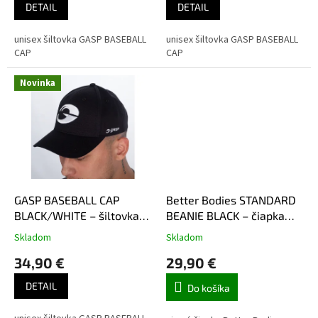
DETAIL
DETAIL
unisex šiltovka GASP BASEBALL
unisex šiltovka GASP BASEBALL
CAP
CAP
Novinka
GASP BASEBALL CAP
Better Bodies STANDARD
BLACK/WHITE – šiltovka
BEANIE BLACK – čiapka
Gasp čierno-biela
Better Bodies čierna
Skladom
Skladom
34,90 €
29,90 €
DETAIL
Do košíka