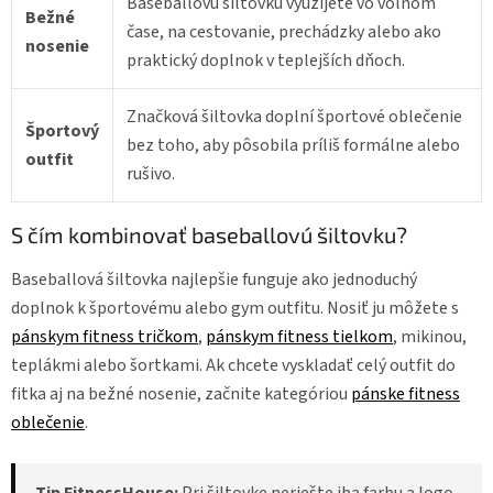
Baseballovú šiltovku využijete vo voľnom
Bežné
čase, na cestovanie, prechádzky alebo ako
nosenie
praktický doplnok v teplejších dňoch.
Značková šiltovka doplní športové oblečenie
Športový
bez toho, aby pôsobila príliš formálne alebo
outfit
rušivo.
S čím kombinovať baseballovú šiltovku?
Baseballová šiltovka najlepšie funguje ako jednoduchý
doplnok k športovému alebo gym outfitu. Nosiť ju môžete s
pánskym fitness tričkom
,
pánskym fitness tielkom
, mikinou,
teplákmi alebo šortkami. Ak chcete vyskladať celý outfit do
fitka aj na bežné nosenie, začnite kategóriou
pánske fitness
oblečenie
.
Tip FitnessHouse:
Pri šiltovke neriešte iba farbu a logo.