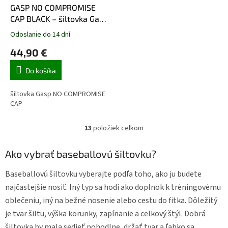
GASP NO COMPROMISE
CAP BLACK – šiltovka Gasp
čierna
Odoslanie do 14 dní
44,90 €
Do košíka
šiltovka Gasp NO COMPROMISE
CAP
13
položiek celkom
O
v
l
Ako vybrať baseballovú šiltovku?
á
d
Baseballovú šiltovku vyberajte podľa toho, ako ju budete
a
najčastejšie nosiť. Iný typ sa hodí ako doplnok k tréningovému
c
i
oblečeniu, iný na bežné nosenie alebo cestu do fitka. Dôležitý
e
je tvar šiltu, výška korunky, zapínanie a celkový štýl. Dobrá
p
šiltovka by mala sedieť pohodlne, držať tvar a ľahko sa