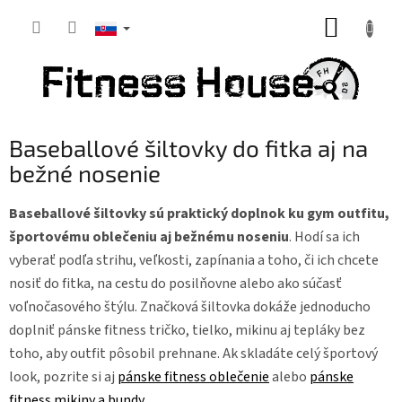
Prejsť
NÁKUP
na
obsah
KOŠÍK
Baseballové šiltovky do fitka aj na
bežné nosenie
Baseballové šiltovky sú praktický doplnok ku gym outfitu,
športovému oblečeniu aj bežnému noseniu
. Hodí sa ich
vyberať podľa strihu, veľkosti, zapínania a toho, či ich chcete
nosiť do fitka, na cestu do posilňovne alebo ako súčasť
voľnočasového štýlu. Značková šiltovka dokáže jednoducho
doplniť pánske fitness tričko, tielko, mikinu aj tepláky bez
toho, aby outfit pôsobil prehnane. Ak skladáte celý športový
look, pozrite si aj
pánske fitness oblečenie
alebo
pánske
fitness mikiny a bundy
.