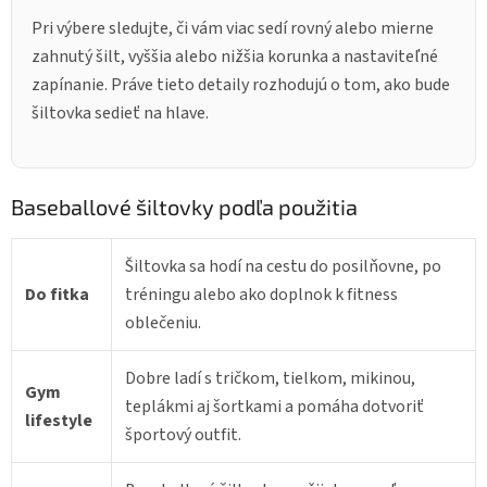
Pri výbere sledujte, či vám viac sedí rovný alebo mierne
zahnutý šilt, vyššia alebo nižšia korunka a nastaviteľné
zapínanie. Práve tieto detaily rozhodujú o tom, ako bude
šiltovka sedieť na hlave.
Baseballové šiltovky podľa použitia
Šiltovka sa hodí na cestu do posilňovne, po
Do fitka
tréningu alebo ako doplnok k fitness
oblečeniu.
Dobre ladí s tričkom, tielkom, mikinou,
Gym
teplákmi aj šortkami a pomáha dotvoriť
lifestyle
športový outfit.