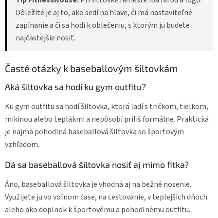
Dôležité je aj to, ako sedí na hlave, či má nastaviteľné
zapínanie a či sa hodí k oblečeniu, s ktorým ju budete
najčastejšie nosiť.
Časté otázky k baseballovým šiltovkám
Aká šiltovka sa hodí ku gym outfitu?
Ku gym outfitu sa hodí šiltovka, ktorá ladí s tričkom, tielkom,
mikinou alebo teplákmi a nepôsobí príliš formálne. Praktická
je najmä pohodlná baseballová šiltovka so športovým
vzhľadom.
Dá sa baseballová šiltovka nosiť aj mimo fitka?
Áno, baseballová šiltovka je vhodná aj na bežné nosenie.
Využijete ju vo voľnom čase, na cestovanie, v teplejších dňoch
alebo ako doplnok k športovému a pohodlnému outfitu.