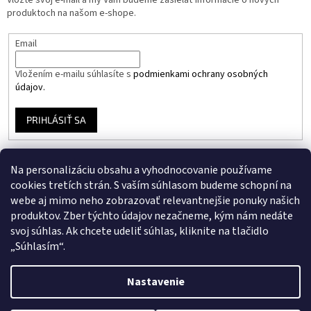
produktoch na našom e-shope.
Email
Vložením e-mailu súhlasíte s
podmienkami ochrany osobných
údajov.
PRIHLÁSIŤ SA
Na personalizáciu obsahu a vyhodnocovanie používame
Instagram
cookies tretích strán. S vaším súhlasom budeme schopní na
webe aj mimo neho zobrazovať relevantnejšie ponuky našich
produktov. Zber týchto údajov nezačneme, kým nám nedáte
Facebook
svoj súhlas. Ak chcete udeliť súhlas, kliknite na tlačidlo
„Súhlasím“.
Nastavenie
Vytvoril Shoptet