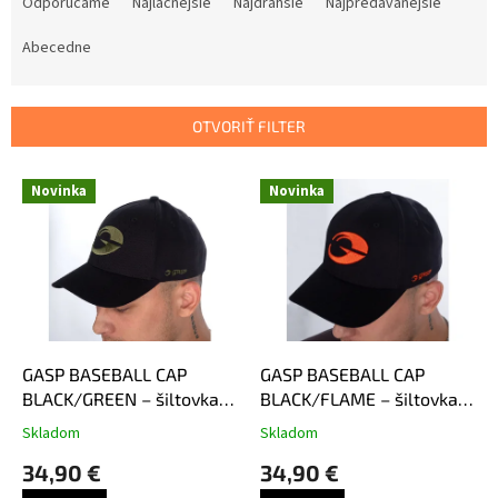
a
Odporúčame
Najlacnejšie
Najdrahšie
Najpredávanejšie
d
e
Abecedne
n
i
e
OTVORIŤ FILTER
p
r
V
Novinka
Novinka
o
ý
d
p
u
i
k
s
t
p
o
r
v
o
d
GASP BASEBALL CAP
GASP BASEBALL CAP
u
BLACK/GREEN – šiltovka
BLACK/FLAME – šiltovka
k
Gasp čierno-zelená
Gasp čierno-oranžová
Skladom
Skladom
t
34,90 €
34,90 €
o
v