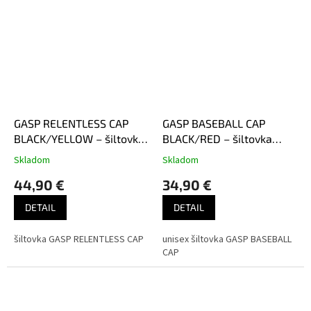
GASP RELENTLESS CAP
GASP BASEBALL CAP
BLACK/YELLOW – šiltovka
BLACK/RED – šiltovka
Gasp čierno-žltá
Gasp čierno-červená
Skladom
Skladom
44,90 €
34,90 €
DETAIL
DETAIL
šiltovka GASP RELENTLESS CAP
unisex šiltovka GASP BASEBALL
CAP