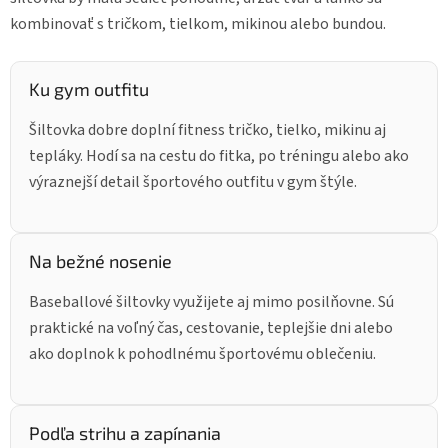
r
v
kombinovať s tričkom, tielkom, mikinou alebo bundou.
k
y
v
Ku gym outfitu
ý
p
Šiltovka dobre doplní fitness tričko, tielko, mikinu aj
i
s
tepláky. Hodí sa na cestu do fitka, po tréningu alebo ako
u
výraznejší detail športového outfitu v gym štýle.
Na bežné nosenie
Baseballové šiltovky využijete aj mimo posilňovne. Sú
praktické na voľný čas, cestovanie, teplejšie dni alebo
ako doplnok k pohodlnému športovému oblečeniu.
Podľa strihu a zapínania