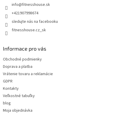
info
@
fitnesshouse.sk
i
e
+421907998674
sledujte nás na facebooku
fitnesshouse.cz_sk
Informace pro vás
Obchodné podmienky
Doprava a platba
Vrátenie tovaru a reklamácie
GDPR
Kontakty
Veľkostné tabuľky
blog
Moja objednávka