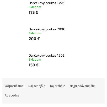
Darčekový poukaz 175€
Skladom
175 €
Darčekový poukaz 200€
Skladom
200 €
Darčekový poukaz 150€
Skladom
150 €
R
a
Odporúčame
Najlacnejšie
Najdrahšie
Najpredávanejšie
d
e
Abecedne
n
i