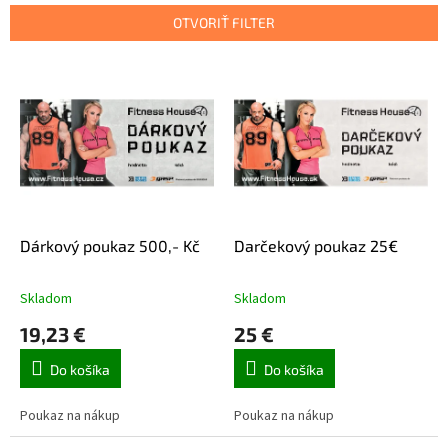
e
OTVORIŤ FILTER
p
r
V
o
ý
d
p
u
i
k
s
t
p
o
r
v
o
d
Dárkový poukaz 500,- Kč
Darčekový poukaz 25€
u
k
Skladom
Skladom
t
19,23 €
25 €
o
v
Do košíka
Do košíka
Poukaz na nákup
Poukaz na nákup