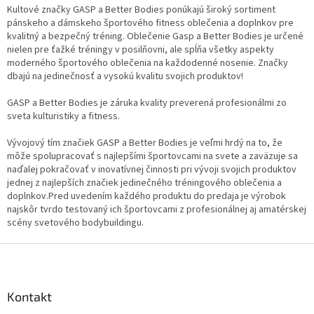
l
Kultové značky GASP a Better Bodies ponúkajú široký sortiment
á
pánskeho a dámskeho športového fitness oblečenia a doplnkov pre
d
kvalitný a bezpečný tréning. Oblečenie Gasp a Better Bodies je určené
a
nielen pre ťažké tréningy v posilňovni, ale spĺňa všetky aspekty
c
moderného športového oblečenia na každodenné nosenie. Značky
i
dbajú na jedinečnosť a vysokú kvalitu svojich produktov!
e
p
GASP a Better Bodies je záruka kvality preverená profesionálmi zo
r
sveta kulturistiky a fitness.
v
k
Vývojový tím značiek GASP a Better Bodies je veľmi hrdý na to, že
y
môže spolupracovať s najlepšími športovcami na svete a zaväzuje sa
v
naďalej pokračovať v inovatívnej činnosti pri vývoji svojich produktov
ý
jednej z najlepších značiek jedinečného tréningového oblečenia a
p
doplnkov.Pred uvedením každého produktu do predaja je výrobok
i
najskôr tvrdo testovaný ich športovcami z profesionálnej aj amatérskej
s
scény svetového bodybuildingu.
u
Z
á
p
ä
Kontakt
t