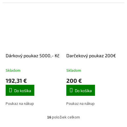
Dárkový poukaz 5000,- Kč
Darčekový poukaz 200€
Skladom
Skladom
192,31 €
200 €
Do košíka
Do košíka
Poukaz na nákup
Poukaz na nákup
16
položiek celkom
O
v