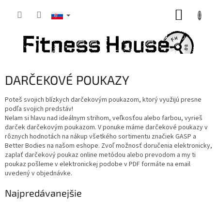
Prejsť
NÁKUP
na
obsah
KOŠÍK
DARČEKOVÉ POUKAZY
Poteš svojich blízkych darčekovým poukazom, ktorý využijú presne
podľa svojich predstáv!
Nelam si hlavu nad ideálnym strihom, veľkosťou alebo farbou, vyrieš
darček darčekovým poukazom. V ponuke máme darčekové poukazy v
rôznych hodnotách na nákup všetkého sortimentu značiek GASP a
Better Bodies na našom eshope. Zvoľ možnosť doručenia elektronicky,
zaplať darčekový poukaz online metódou alebo prevodom a my ti
poukaz pošleme v elektronickej podobe v PDF formáte na email
uvedený v objednávke.
Najpredávanejšie