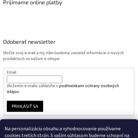
Prijímame online platby
Odoberať newsletter
Vložte svoj e-mail a my Vám budeme zasielať informácie o nových
produktoch na našom e-shope.
Email
Vložením e-mailu súhlasíte s
podmienkami ochrany osobných
údajov.
PRIHLÁSIŤ SA
Na personalizáciu obsahu a vyhodnocovanie používame
Instagram
cookies tretích strán. S vaším súhlasom budeme schopní na