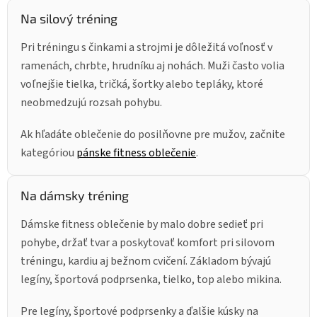
s
Na silový tréning
u
Pri tréningu s činkami a strojmi je dôležitá voľnosť v
ramenách, chrbte, hrudníku aj nohách. Muži často volia
voľnejšie tielka, tričká, šortky alebo tepláky, ktoré
neobmedzujú rozsah pohybu.
Ak hľadáte oblečenie do posilňovne pre mužov, začnite
kategóriou
pánske fitness oblečenie
.
Na dámsky tréning
Dámske fitness oblečenie by malo dobre sedieť pri
pohybe, držať tvar a poskytovať komfort pri silovom
tréningu, kardiu aj bežnom cvičení. Základom bývajú
legíny, športová podprsenka, tielko, top alebo mikina.
Pre legíny, športové podprsenky a ďalšie kúsky na