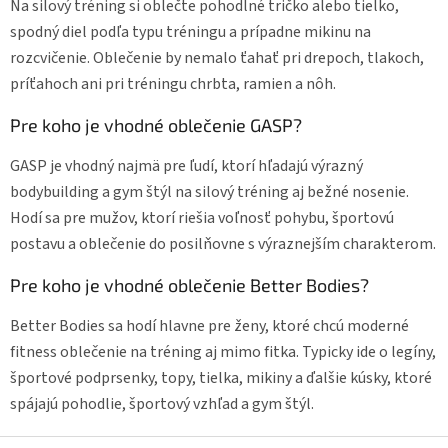
Na silový tréning si oblečte pohodlné tričko alebo tielko,
spodný diel podľa typu tréningu a prípadne mikinu na
rozcvičenie. Oblečenie by nemalo ťahať pri drepoch, tlakoch,
príťahoch ani pri tréningu chrbta, ramien a nôh.
Pre koho je vhodné oblečenie GASP?
GASP je vhodný najmä pre ľudí, ktorí hľadajú výrazný
bodybuilding a gym štýl na silový tréning aj bežné nosenie.
Hodí sa pre mužov, ktorí riešia voľnosť pohybu, športovú
postavu a oblečenie do posilňovne s výraznejším charakterom.
Pre koho je vhodné oblečenie Better Bodies?
Better Bodies sa hodí hlavne pre ženy, ktoré chcú moderné
fitness oblečenie na tréning aj mimo fitka. Typicky ide o legíny,
športové podprsenky, topy, tielka, mikiny a ďalšie kúsky, ktoré
spájajú pohodlie, športový vzhľad a gym štýl.
Z