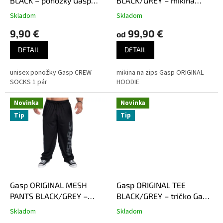
u
BLACK – ponožky Gasp
BLACK/GREY – mikina
k
čierne 1 pár
Gasp čierno-šedá
Skladom
Skladom
t
9,90 €
99,90 €
o
od
v
DETAIL
DETAIL
unisex ponožky Gasp CREW
mikina na zips Gasp ORIGINAL
SOCKS 1 pár
HOODIE
Novinka
Novinka
Tip
Tip
Gasp ORIGINAL MESH
Gasp ORIGINAL TEE
PANTS BLACK/GREY –
BLACK/GREY – tričko Gasp
tepláky Gasp čierno-šedé
čierno-šedé
Skladom
Skladom