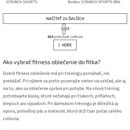
SCRUNCH SHORTS
Bodies SCRUNCH SPORTS BRA
NAČÍTAŤ 24 ĎALŠÍCH
S
1
18
t
O
r
410
položiek celkom
v
á
l
HORE
n
á
k
d
o
v
Ako vybrať fitness oblečenie do fitka?
a
a
c
n
i
Dobré fitness oblečenie má pri tréningu pomáhať, nie
i
e
e
prekážať. Pri výbere sa preto pozerajte nielen na vzhľad, ale aj
p
na to, ako sa oblečenie správa pri pohybe. Na silový tréning
r
v
potrebujete kúsky, ktoré neťahajú pri tlakoch, príťahoch,
k
drepoch ani výpadoch. Pri dámskom tréningu je dôležitá aj
y
opora, pohodlný pás a materiál, ktorý drží tvar počas celého
v
ý
cvičenia.
p
i