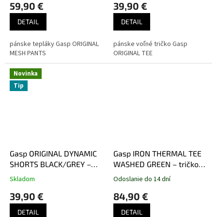
59,90 €
39,90 €
DETAIL
DETAIL
pánske tepláky Gasp ORIGINAL
pánske voľné tričko Gasp
MESH PANTS
ORIGINAL TEE
Novinka
Tip
Gasp ORIGINAL DYNAMIC
Gasp IRON THERMAL TEE
SHORTS BLACK/GREY –
WASHED GREEN – tričko
šortky Gasp čierno-šedé
Gasp oprané zelené
Skladom
Odoslanie do 14 dní
39,90 €
84,90 €
DETAIL
DETAIL