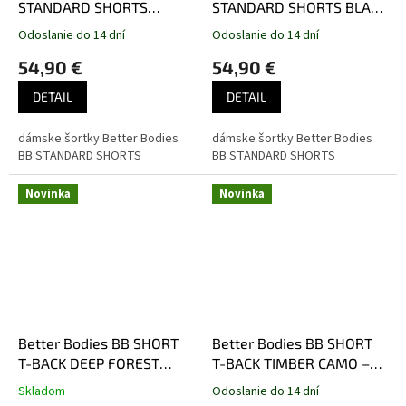
STANDARD SHORTS
STANDARD SHORTS BLACK
TIMBER CAMO – šortky
– šortky Better Bodies
Odoslanie do 14 dní
Odoslanie do 14 dní
Better Bodies maskáčové
čierne
54,90 €
54,90 €
hnedé
DETAIL
DETAIL
dámske šortky Better Bodies
dámske šortky Better Bodies
BB STANDARD SHORTS
BB STANDARD SHORTS
Novinka
Novinka
Better Bodies BB SHORT
Better Bodies BB SHORT
T-BACK DEEP FOREST
T-BACK TIMBER CAMO –
CAMO – tielko Better
tielko Better Bodies
Skladom
Odoslanie do 14 dní
Bodies maskáčové
maskáčové hnedé