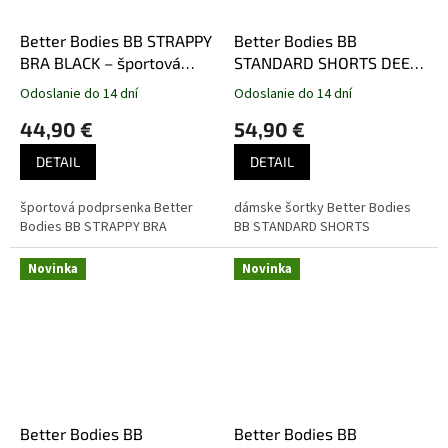
Better Bodies BB STRAPPY
Better Bodies BB
BRA BLACK – športová
STANDARD SHORTS DEEP
podprsenka Better Bodies
FOREST CAMO – šortky
Odoslanie do 14 dní
Odoslanie do 14 dní
čierna
Better Bodies maskáčové
44,90 €
54,90 €
zelené
DETAIL
DETAIL
športová podprsenka Better
dámske šortky Better Bodies
Bodies BB STRAPPY BRA
BB STANDARD SHORTS
Novinka
Novinka
Better Bodies BB
Better Bodies BB