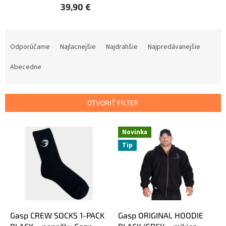
39,90 €
R
a
Odporúčame
Najlacnejšie
Najdrahšie
Najpredávanejšie
d
e
Abecedne
n
i
e
OTVORIŤ FILTER
p
r
V
Novinka
o
ý
d
Tip
p
u
i
k
s
t
p
o
r
v
o
d
Gasp CREW SOCKS 1-PACK
Gasp ORIGINAL HOODIE