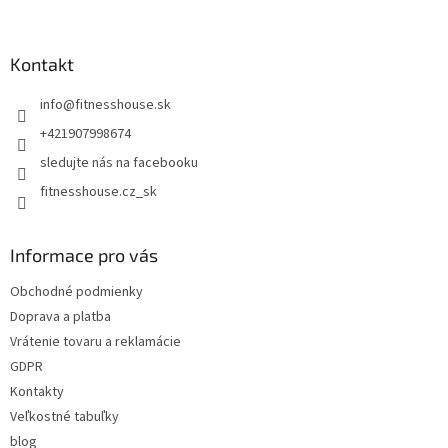
á
p
ä
Kontakt
t
info
@
fitnesshouse.sk
i
e
+421907998674
sledujte nás na facebooku
fitnesshouse.cz_sk
Informace pro vás
Obchodné podmienky
Doprava a platba
Vrátenie tovaru a reklamácie
GDPR
Kontakty
Veľkostné tabuľky
blog