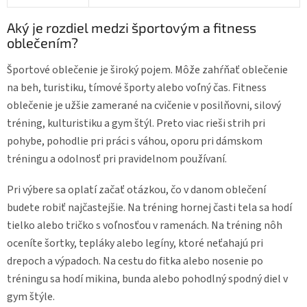
Aký je rozdiel medzi športovým a fitness
oblečením?
Športové oblečenie je široký pojem. Môže zahŕňať oblečenie
na beh, turistiku, tímové športy alebo voľný čas. Fitness
oblečenie je užšie zamerané na cvičenie v posilňovni, silový
tréning, kulturistiku a gym štýl. Preto viac rieši strih pri
pohybe, pohodlie pri práci s váhou, oporu pri dámskom
tréningu a odolnosť pri pravidelnom používaní.
Pri výbere sa oplatí začať otázkou, čo v danom oblečení
budete robiť najčastejšie. Na tréning hornej časti tela sa hodí
tielko alebo tričko s voľnosťou v ramenách. Na tréning nôh
oceníte šortky, tepláky alebo legíny, ktoré neťahajú pri
drepoch a výpadoch. Na cestu do fitka alebo nosenie po
tréningu sa hodí mikina, bunda alebo pohodlný spodný diel v
gym štýle.