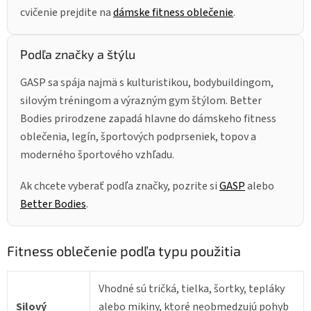
cvičenie prejdite na
dámske fitness oblečenie
.
Podľa značky a štýlu
GASP sa spája najmä s kulturistikou, bodybuildingom,
silovým tréningom a výrazným gym štýlom. Better
Bodies prirodzene zapadá hlavne do dámskeho fitness
oblečenia, legín, športových podprseniek, topov a
moderného športového vzhľadu.
Ak chcete vyberať podľa značky, pozrite si
GASP
alebo
Better Bodies
.
Fitness oblečenie podľa typu použitia
Vhodné sú tričká, tielka, šortky, tepláky
Silový
alebo mikiny, ktoré neobmedzujú pohyb