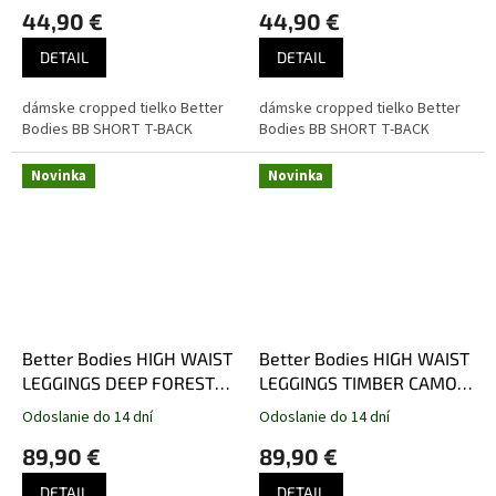
44,90 €
44,90 €
tmavozelené
DETAIL
DETAIL
dámske cropped tielko Better
dámske cropped tielko Better
Bodies BB SHORT T-BACK
Bodies BB SHORT T-BACK
Novinka
Novinka
Better Bodies HIGH WAIST
Better Bodies HIGH WAIST
LEGGINGS DEEP FOREST
LEGGINGS TIMBER CAMO –
CAMO – legíny Better
legíny Better Bodies
Odoslanie do 14 dní
Odoslanie do 14 dní
Bodies maskáčové
maskáčové hnedé
89,90 €
89,90 €
tmavozelené
DETAIL
DETAIL