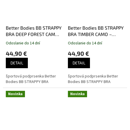
Better Bodies BB STRAPPY
Better Bodies BB STRAPPY
BRA DEEP FOREST CAMO –
BRA TIMBER CAMO –
športová podprsenka
športová podprsenka
Odoslanie do 14 dní
Odoslanie do 14 dní
Better Bodies maskáčová
Better Bodies maskáčová
44,90 €
44,90 €
tmavozelená
hnedá
DETAIL
DETAIL
športová podprsenka Better
športová podprsenka Better
Bodies BB STRAPPY BRA
Bodies BB STRAPPY BRA
Novinka
Novinka