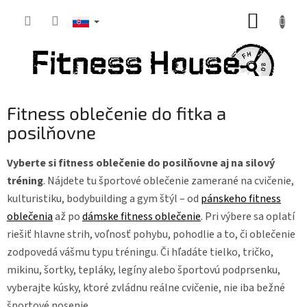
Prejsť
NÁKUP
na
obsah
KOŠÍK
Fitness oblečenie do fitka a
posilňovne
Vyberte si fitness oblečenie do posilňovne aj na silový
tréning
. Nájdete tu športové oblečenie zamerané na cvičenie,
kulturistiku, bodybuilding a gym štýl – od
pánskeho fitness
oblečenia
až po
dámske fitness oblečenie
. Pri výbere sa oplatí
riešiť hlavne strih, voľnosť pohybu, pohodlie a to, či oblečenie
zodpovedá vášmu typu tréningu. Či hľadáte tielko, tričko,
mikinu, šortky, tepláky, legíny alebo športovú podprsenku,
vyberajte kúsky, ktoré zvládnu reálne cvičenie, nie iba bežné
športové nosenie.