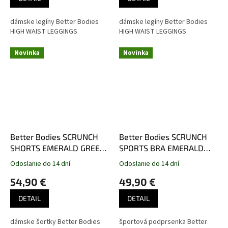
dámske legíny Better Bodies
dámske legíny Better Bodies
HIGH WAIST LEGGINGS
HIGH WAIST LEGGINGS
Novinka
Novinka
Better Bodies SCRUNCH
Better Bodies SCRUNCH
SHORTS EMERALD GREEN
SPORTS BRA EMERALD
– šortky Better Bodies
GREEN – športová
Odoslanie do 14 dní
Odoslanie do 14 dní
smaragdovo zelené
podprsenka Better Bodies
54,90 €
49,90 €
smaragdovo zelená
DETAIL
DETAIL
dámske šortky Better Bodies
športová podprsenka Better