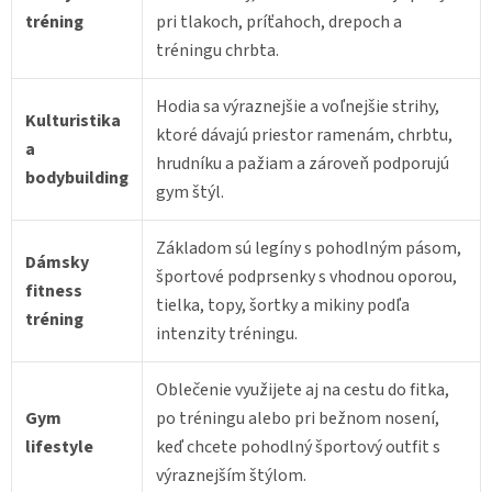
tréning
pri tlakoch, príťahoch, drepoch a
tréningu chrbta.
Hodia sa výraznejšie a voľnejšie strihy,
Kulturistika
ktoré dávajú priestor ramenám, chrbtu,
a
hrudníku a pažiam a zároveň podporujú
bodybuilding
gym štýl.
Základom sú legíny s pohodlným pásom,
Dámsky
športové podprsenky s vhodnou oporou,
fitness
tielka, topy, šortky a mikiny podľa
tréning
intenzity tréningu.
Oblečenie využijete aj na cestu do fitka,
Gym
po tréningu alebo pri bežnom nosení,
lifestyle
keď chcete pohodlný športový outfit s
výraznejším štýlom.