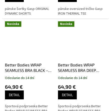
pánske šortky Gasp ORIGINAL
pánske oversized tričko Gasp
DYNAMIC SHORTS
IRON THERMAL TEE
Novinka
Novinka
Better Bodies WRAP
Better Bodies WRAP
SEAMLESS BRA BLACK –
SEAMLESS BRA DEEP
športová podprsenka
FOREST – športová
Odoslanie do 14 dní
Odoslanie do 14 dní
Better Bodies čierna
podprsenka Better Bodies
64,90 €
64,90 €
tmavozelená
DETAIL
DETAIL
športová podprsenka Better
športová podprsenka Better
Bodies WRAP SEAMLESS BRA
Bodies WRAP SEAMLESS BRA