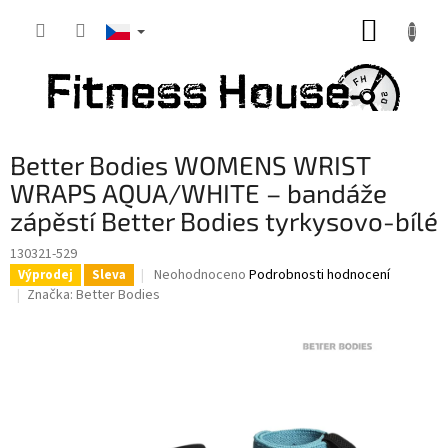
Přejít
NÁKUP
na
obsah
KOŠÍK
Better Bodies WOMENS WRIST
WRAPS AQUA/WHITE – bandáže
zápěstí Better Bodies tyrkysovo-bílé
130321-529
Průměrné
Neohodnoceno
Podrobnosti hodnocení
Výprodej
Sleva
hodnocení
Značka:
Better Bodies
produktu
je
0,0
z
5
hvězdiček.