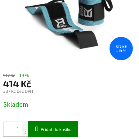
517 Kč
–19 %
517 Kč
–19 %
414 Kč
337 Kč bez DPH
Měrná
Skladem
cena:
Přidat do košíku