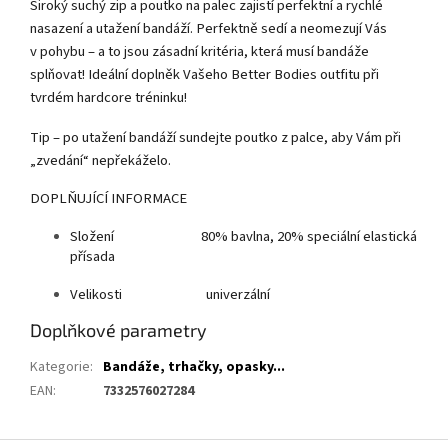
Široký suchý zip a poutko na palec zajistí perfektní a rychlé
nasazení a utažení bandáží. Perfektně sedí a neomezují Vás
v pohybu – a to jsou zásadní kritéria, která musí bandáže
splňovat! Ideální doplněk Vašeho Better Bodies outfitu při
tvrdém hardcore tréninku!
Tip – po utažení bandáží sundejte poutko z palce, aby Vám při
„zvedání“ nepřekáželo.
DOPLŇUJÍCÍ INFORMACE
Složení 80% bavlna, 20% speciální elastická
přísada
Velikosti univerzální
Doplňkové parametry
Kategorie
:
Bandáže, trhačky, opasky...
EAN
:
7332576027284