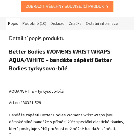
ZOBRAZIT VŠECHNY SOUVISEJÍCÍ PRODUKTY
Popis
Podobné (10)
Diskuze
Značka
Ostatní informace
Detailní popis produktu
Better Bodies WOMENS WRIST WRAPS
AQUA/WHITE – bandáže zápěstí Better
Bodies tyrkysovo-bílé
AQUA/WHITE – tyrkysovo-bílá
Art.nr: 130321-529
Bandáže zápěstí Better Bodies Womens wrist wraps jsou
dámské silné bandáže s příměsí 20% speciální elastické tkaniny,
která poskytuje větší pružnost než běžné bandáže zápěstí.