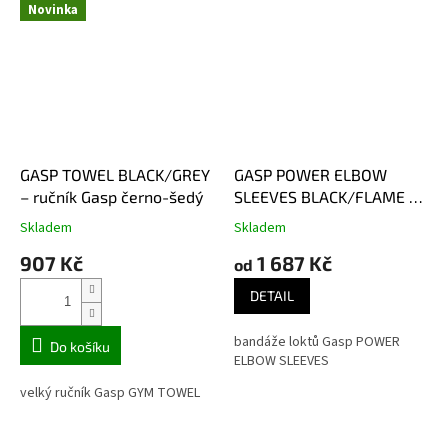
Novinka
GASP TOWEL BLACK/GREY
GASP POWER ELBOW
– ručník Gasp černo-šedý
SLEEVES BLACK/FLAME –
bandáže loktů Gasp
Skladem
Skladem
černo-oranžové
907 Kč
1 687 Kč
od
DETAIL
bandáže loktů Gasp POWER
Do košíku
ELBOW SLEEVES
velký ručník Gasp GYM TOWEL