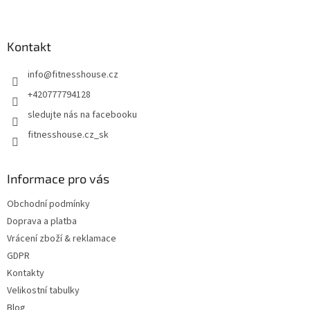
Z
á
p
a
Kontakt
t
info
@
fitnesshouse.cz
í
+420777794128
sledujte nás na facebooku
fitnesshouse.cz_sk
Informace pro vás
Obchodní podmínky
Doprava a platba
Vrácení zboží & reklamace
GDPR
Kontakty
Velikostní tabulky
Blog