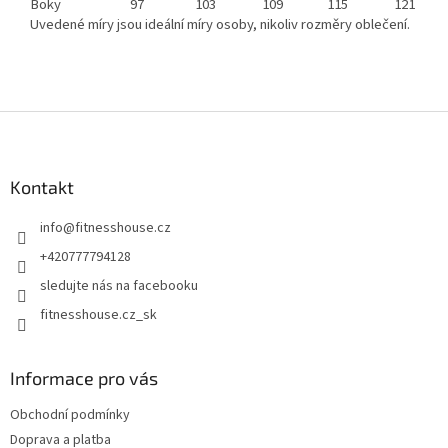
Boky
97
103
109
115
121
Uvedené míry jsou ideální míry osoby, nikoliv rozměry oblečení.
Z
á
p
a
Kontakt
t
info
@
fitnesshouse.cz
í
+420777794128
sledujte nás na facebooku
fitnesshouse.cz_sk
Informace pro vás
Obchodní podmínky
Doprava a platba