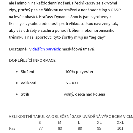
ale i mimo ni na každodenní nošení. Přední kapsy se skrytými
zipy, pružný pas se šňůrkou na stažení a nenápadné logo GASP
na levé nohavici. Kraťasy Dynamic Shorts jsou vyrobeny z
tkaniny s vysokou odolností proti vlhkosti. Jsou navrženy tak,
aby vás udržely v suchu a pohodlí během nekompromisního
tréninku a naši sportovci tyto šortky milují na "leg day"!
Dostupné i v
dalších barvách
: maskáčová tmavá.
DOPLŇUJÍCÍ INFORMACE
Složení 100% polyester
Velikosti S – XXL
Střih volný, délka nad kolena
VELIKOSTNÍ TABULKA OBLEČENÍ GASP UVÁDĚNÁ VÝROBCEM V CM:
S
M
L
XL
XXL
Pas
77
83
89
95
101