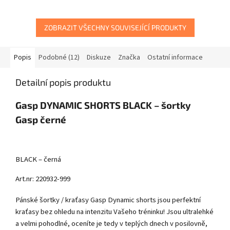
ZOBRAZIT VŠECHNY SOUVISEJÍCÍ PRODUKTY
Popis
Podobné (12)
Diskuze
Značka
Ostatní informace
Detailní popis produktu
Gasp DYNAMIC SHORTS BLACK – šortky
Gasp černé
BLACK – černá
Art.nr: 220932-999
Pánské šortky / kraťasy Gasp Dynamic shorts jsou perfektní
kraťasy bez ohledu na intenzitu Vašeho tréninku! Jsou ultralehké
a velmi pohodlné, oceníte je tedy v teplých dnech v posilovně,