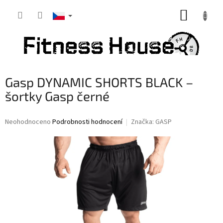
Přejít
NÁKUP
na
obsah
KOŠÍK
Gasp DYNAMIC SHORTS BLACK –
šortky Gasp černé
Průměrné
Neohodnoceno
Podrobnosti hodnocení
Značka:
GASP
hodnocení
produktu
je
0,0
z
5
hvězdiček.