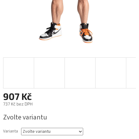
907 Kč
737 Kč bez DPH
Měrná
Zvolte variantu
cena:
Varianta