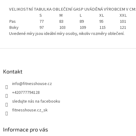
VELIKOSTNÍ TABULKA OBLEČENÍ GASP UVÁDĚNÁ VÝROBCEM V CM:
S
M
L
XL
XXL
Pas
77
83
89
95
101
Boky
97
103
109
115
121
Uvedené míry jsou ideální míry osoby, nikoliv rozměry oblečení.
Z
á
p
a
Kontakt
t
info
@
fitnesshouse.cz
í
+420777794128
sledujte nás na facebooku
fitnesshouse.cz_sk
Informace pro vás