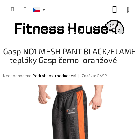
Přejít
NÁKUP
na
obsah
KOŠÍK
Gasp NO1 MESH PANT BLACK/FLAME
– tepláky Gasp černo-oranžové
Průměrné
Neohodnoceno
Podrobnosti hodnocení
Značka:
GASP
hodnocení
produktu
je
0,0
z
5
hvězdiček.