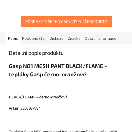
ZOBRAZIT VŠECHNY SOUVISEJÍCÍ PRODUKTY
Popis
Podobné (12)
Diskuze
Značka
Ostatní informace
Detailní popis produktu
Gasp NO1 MESH PANT BLACK/FLAME –
tepláky Gasp černo-oranžové
BLACK/FLAME – černo-oranžová
Art.nr: 220593-984
Tepláky Gasp NO1 mesh pant jsou vyrobené z kvalitní a lehké