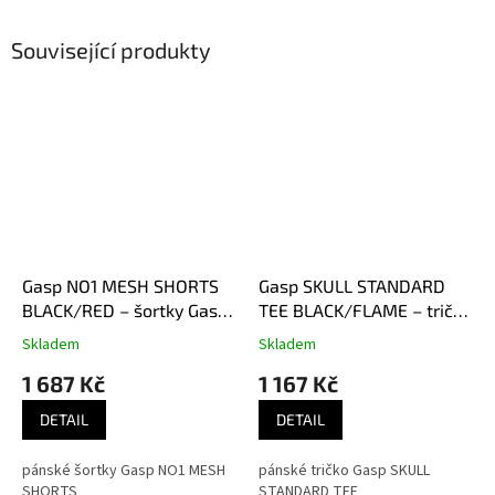
Související produkty
Gasp NO1 MESH SHORTS
Gasp SKULL STANDARD
BLACK/RED – šortky Gasp
TEE BLACK/FLAME – tričko
černo-červené
Gasp černo-oranžové
Skladem
Skladem
1 687 Kč
1 167 Kč
DETAIL
DETAIL
pánské šortky Gasp NO1 MESH
pánské tričko Gasp SKULL
SHORTS
STANDARD TEE