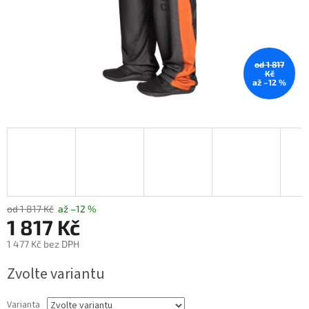
od 1 817
Kč
až –12 %
od 1 817 Kč
až –12 %
1 817 Kč
1 477 Kč bez DPH
Měrná
Zvolte variantu
cena:
Varianta