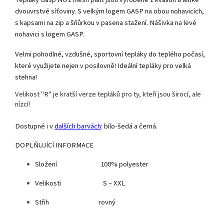
dvouvrstvé síťoviny. S velkým logem GASP na obou nohavicích,
s kapsami na zip a šňůrkou v pasena stažení. Nášivka na levé
nohavici s logem GASP.
Velmi pohodlné, vzdušné, sportovní tepláky do teplého počasí,
které využijete nejen v posilovně! Ideální tepláky pro velká
stehna!
Velikost "R" je kratší verze tepláků pro ty, kteří jsou širocí, ale
nízcí!
Dostupné i v
dalších barvách
: bílo-šedá a černá.
DOPLŇUJÍCÍ INFORMACE
Složení 100% polyester
Velikosti S – XXL
Střih rovný