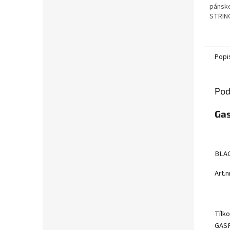
pánske
STRIN
Popi
Pod
Gas
BLAC
Art.n
Tílk
GASP