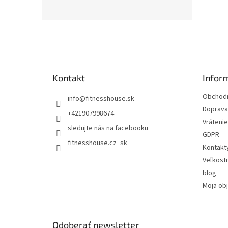
Z
á
p
ä
t
Kontakt
Infor
i
e
Obchod
info
@
fitnesshouse.sk
Doprava 
+421907998674
Vrátenie
sledujte nás na facebooku
GDPR
fitnesshouse.cz_sk
Kontakt
Veľkost
blog
Moja ob
Odoberať newsletter