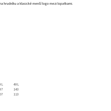
a hrudníku a klasické menší logo mezi lopatkami.
XL
4XL
37
143
07
113