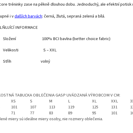
core tréninky zase na pěkně dlouhou dobu. Jednoduchý, ale efektní potisk n
upné i v
dalších barvách
: černá, žlutá, sepraná zelená a bílá.
LŇUJÍCÍ INFORMACE
Složení 100% BCI bavlna (better choice fabric)
Velikosti S – XXL
Střih volný
KOSTNÁ TABUĽKA OBLEČENIA GASP UVÁDZANÁ VÝROBCOM V CM:
XS
S
M
L
XL
XXL
3
a
101
107
113
119
125
131
1
71
77
83
89
95
101
1
ené miery sú ideálne miery osoby, nie rozmery oblečenia.