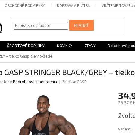
OBCHODNÉ PODMIENKY
DOPRAVA A PLATBA
VRÁTENIE TOVARU 
HĽADAŤ
ŠPORTOVÉ DOPLNKY
NOVINKY
ZĽAVY
Darčekové po
Y – tielko Gasp čierno-šedé
p GASP STRINGER BLACK/GREY – tielko
né
notené
Podrobnosti hodnotenia
Značka:
GASP
nie
34,
u
28,37 € 
Jednotk
Zvoľte
cena:
iek.
Variant