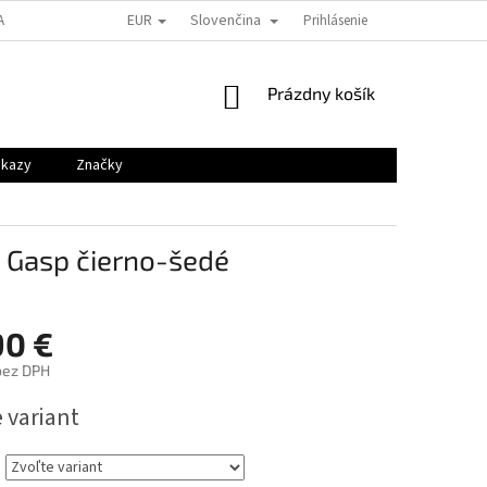
EUR
Slovenčina
A REKLAMÁCIE
GDPR
KONTAKTY
Prihlásenie
VEĽKOSTNÉ TABUĽKY
NÁKUPNÝ
Prázdny košík
KOŠÍK
ukazy
Značky
 Gasp čierno-šedé
90 €
bez DPH
ová
 variant