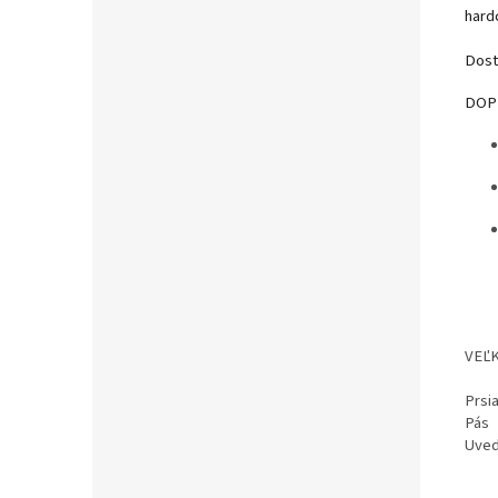
hard
Dost
DOP
VEĽ
Prsi
Pás
Uved