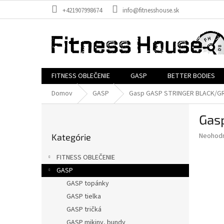
Prejsť
+421907998674
info@fitnesshouse.sk
na
obsah
FITNESS OBLEČENIE
GASP
BETTER BODIES
Domov
GASP
Gasp GASP STRINGER BLACK/GRE
B
Gas
o
Preskočiť
č
Priemer
Neohod
Kategórie
kategórie
n
hodnote
ý
produkt
FITNESS OBLEČENIE
p
je
GASP
0,0
a
z
GASP topánky
n
5
e
GASP tielka
hviezdič
l
GASP tričká
GASP mikiny, bundy