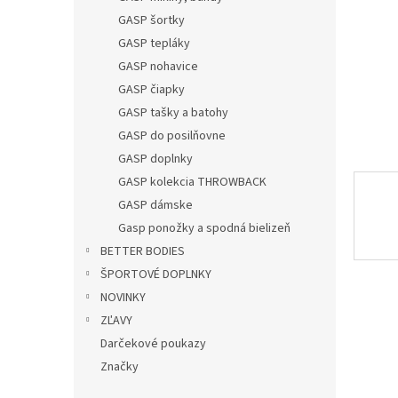
GASP šortky
GASP tepláky
GASP nohavice
GASP čiapky
GASP tašky a batohy
GASP do posilňovne
GASP doplnky
GASP kolekcia THROWBACK
GASP dámske
Gasp ponožky a spodná bielizeň
BETTER BODIES
ŠPORTOVÉ DOPLNKY
NOVINKY
ZĽAVY
Darčekové poukazy
Značky