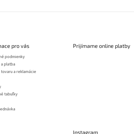
mace pro vás
Prijímame online platby
né podmienky
a platba
 tovaru a reklamácie
y
né tabuľky
jednávka
Instagram