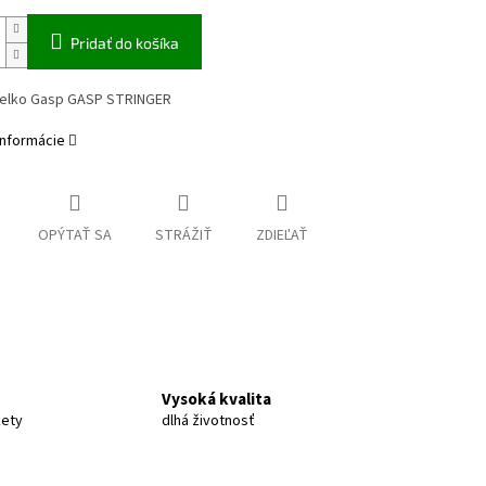
Pridať do košíka
ielko Gasp GASP STRINGER
informácie
OPÝTAŤ SA
STRÁŽIŤ
ZDIEĽAŤ
Vysoká kvalita
kety
dlhá životnosť