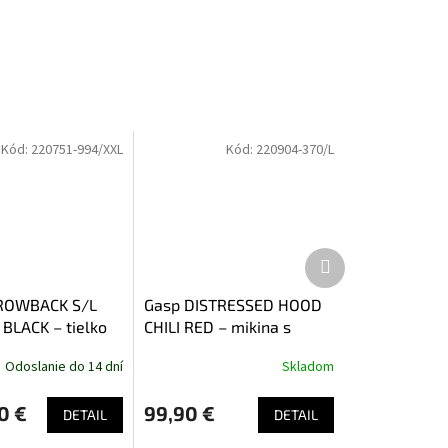
Kód:
220751-994/XXL
Kód:
220904-370/L
Ďalší
produkt
ROWBACK S/L
Gasp DISTRESSED HOOD
LACK – tielko
CHILI RED – mikina s
ané čierne
kapucňou Gasp červená
Odoslanie do 14 dní
Skladom
0 €
99,90 €
DETAIL
DETAIL