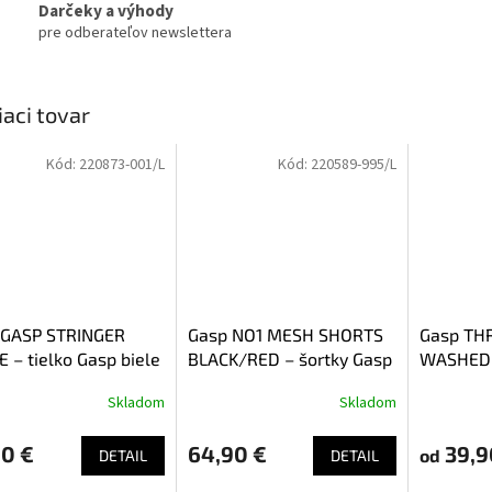
Darčeky a výhody
pre odberateľov newslettera
iaci tovar
Kód:
220873-001/L
Kód:
220589-995/L
 GASP STRINGER
Gasp NO1 MESH SHORTS
Gasp TH
 – tielko Gasp biele
BLACK/RED – šortky Gasp
WASHED B
čierno-červené
Gasp opr
Skladom
Skladom
90 €
64,90 €
39,9
od
DETAIL
DETAIL