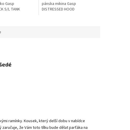
lko Gasp
pánska mikina Gasp
K S/L TANK
DISTRESSED HOOD
e
-šedé
nkými ramínky. Kousek, který delší dobu v nabídce
 zaručuje, že Vám toto tílku bude dělat parťáka na