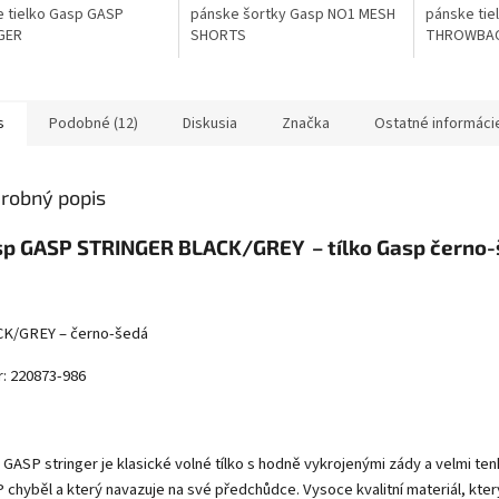
 tielko Gasp GASP
pánske šortky Gasp NO1 MESH
pánske tie
GER
SHORTS
THROWBAC
s
Podobné (12)
Diskusia
Značka
Ostatné informáci
robný popis
p GASP STRINGER BLACK/GREY – tílko Gasp černo
K/GREY – černo-šedá
r: 220873-986
o GASP stringer je klasické volné tílko s hodně vykrojenými zády a velmi te
 chyběl a který navazuje na své předchůdce. Vysoce kvalitní materiál, který