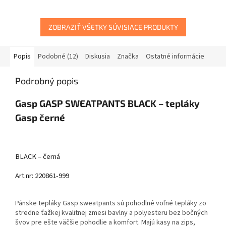
ZOBRAZIŤ VŠETKY SÚVISIACE PRODUKTY
Popis
Podobné (12)
Diskusia
Značka
Ostatné informácie
Podrobný popis
Gasp GASP SWEATPANTS BLACK – tepláky
Gasp černé
BLACK – černá
Art.nr: 220861-999
Pánske tepláky Gasp sweatpants sú pohodlné voľné tepláky zo
stredne ťažkej kvalitnej zmesi bavlny a polyesteru bez bočných
švov pre ešte väčšie pohodlie a komfort. Majú kasy na zips,