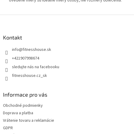
Uvedené miery sú ideálne miery osoby, nie rozmery oblečenia.
Z
á
p
ä
Kontakt
t
info
@
fitnesshouse.sk
i
e
+421907998674
sledujte nás na facebooku
fitnesshouse.cz_sk
Informace pro vás
Obchodné podmienky
Doprava a platba
Vrátenie tovaru a reklamácie
GDPR