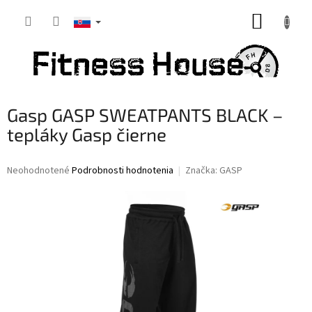
Prejsť
NÁKUP
na
obsah
KOŠÍK
Gasp GASP SWEATPANTS BLACK –
tepláky Gasp čierne
Priemerné
Neohodnotené
Podrobnosti hodnotenia
Značka:
GASP
hodnotenie
produktu
je
0,0
z
5
hviezdičiek.