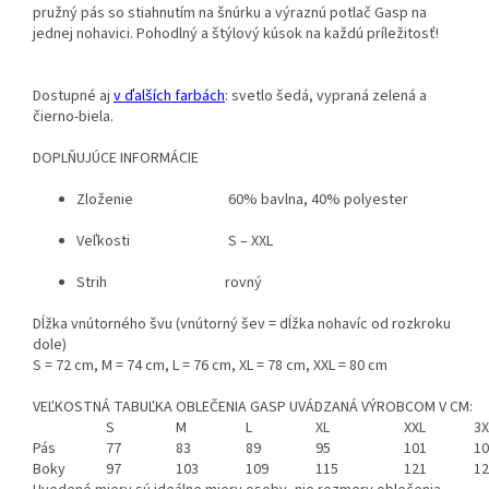
pružný pás so stiahnutím na šnúrku a výraznú potlač Gasp na
jednej nohavici. Pohodlný a štýlový kúsok na každú príležitosť!
Dostupné aj
v ďalších farbách
: svetlo šedá, vypraná zelená a
čierno-biela.
DOPLŇUJÚCE INFORMÁCIE
Zloženie 60% bavlna, 40% polyester
Veľkosti S – XXL
Strih rovný
Dĺžka vnútorného švu (vnútorný šev = dĺžka nohavíc od rozkroku
dole)
S = 72 cm, M = 74 cm, L = 76 cm, XL = 78 cm, XXL = 80 cm
VEĽKOSTNÁ TABUĽKA OBLEČENIA GASP UVÁDZANÁ VÝROBCOM V CM:
S
M
L
XL
XXL
3X
Pás
77
83
89
95
101
10
Boky
97
103
109
115
121
12