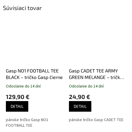
Súvisiaci tovar
Gasp NO1 FOOTBALL TEE
Gasp CADET TEE ARMY
BLACK – tričko Gasp čierne
GREEN MELANGE – tričko
Gasp army zelené
Odoslanie do 14 dní
Odoslanie do 14 dní
129,90 €
24,90 €
DETAIL
DETAIL
pánske tričko Gasp NO1
pánske tričko Gasp CADET TEE
FOOTBALL TEE