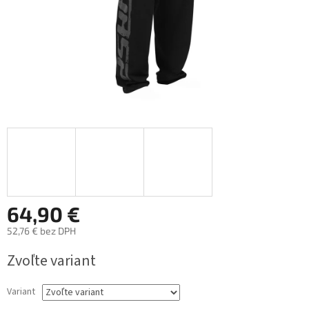
64,90 €
52,76 € bez DPH
Jednotková
Zvoľte variant
cena:
Variant