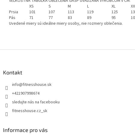
VEĽKOSTNÁ TABUĽKA OBLEČENIA GASP UVÁDZANÁ VÝROBCOM V CM:
XS
S
M
L
XL
XX
Prsia
101
107
113
119
125
13
Pás
71
77
83
89
95
10
Uvedené miery sú ideálne miery osoby, nie rozmery oblečenia.
Z
á
p
ä
Kontakt
t
info
@
fitnesshouse.sk
i
e
+421907998674
sledujte nás na facebooku
fitnesshouse.cz_sk
Informace pro vás