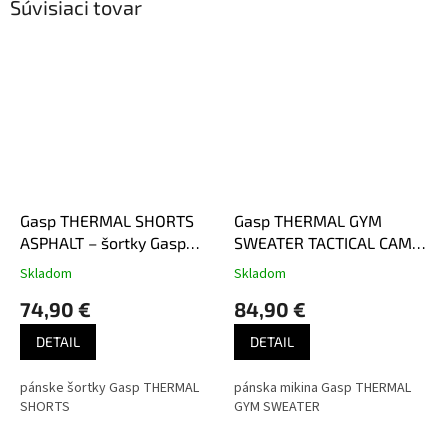
Súvisiaci tovar
Gasp THERMAL SHORTS
Gasp THERMAL GYM
ASPHALT – šortky Gasp
SWEATER TACTICAL CAMO
asfaltovo čierne
– mikina Gasp taktická
Skladom
Skladom
maskáčová
74,90 €
84,90 €
DETAIL
DETAIL
pánske šortky Gasp THERMAL
pánska mikina Gasp THERMAL
SHORTS
GYM SWEATER