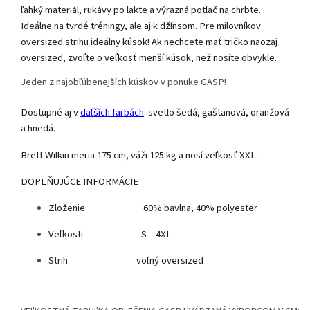
ľahký materiál, rukávy po lakte a výrazná potlač na chrbte.
Ideálne na tvrdé tréningy, ale aj k džínsom. Pre milovníkov
oversized strihu ideálny kúsok! Ak nechcete mať tričko naozaj
oversized, zvoľte o veľkosť menší kúsok, než nosíte obvykle.
Jeden z najobľúbenejších kúskov v ponuke GASP!
Dostupné aj v
daľších farbách
: svetlo šedá, gaštanová, oranžová
a hnedá.
Brett Wilkin meria 175 cm, váži 125 kg a nosí veľkosť XXL.
DOPLŇUJÚCE INFORMÁCIE
Zloženie 60% bavlna, 40% polyester
Veľkosti S – 4XL
Strih voľný oversized