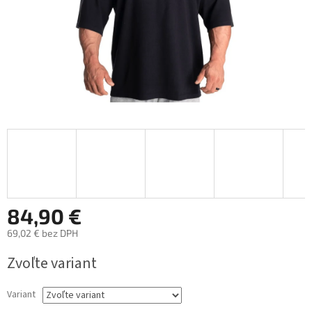
84,90 €
69,02 € bez DPH
Jednotková
Zvoľte variant
cena:
Variant