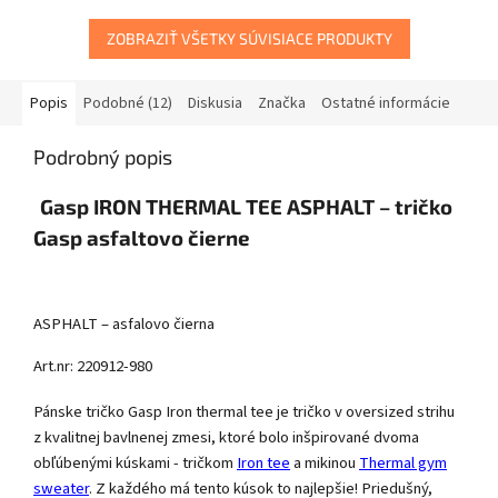
ZOBRAZIŤ VŠETKY SÚVISIACE PRODUKTY
Popis
Podobné (12)
Diskusia
Značka
Ostatné informácie
Podrobný popis
Gasp IRON THERMAL TEE ASPHALT – tričko
Gasp asfaltovo čierne
ASPHALT – asfalovo čierna
Art.nr: 220912-980
Pánske tričko Gasp Iron thermal tee je tričko v oversized strihu
z kvalitnej bavlnenej zmesi, ktoré bolo inšpirované dvoma
obľúbenými kúskami - tričkom
Iron tee
a mikinou
Thermal gym
sweater
. Z každého má tento kúsok to najlepšie! Priedušný,