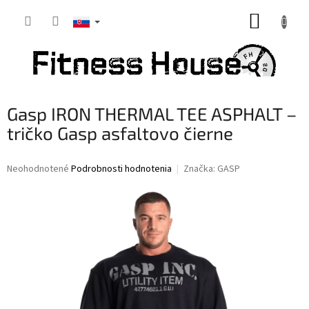
Prejsť
NÁKUP
na
obsah
KOŠÍK
Gasp IRON THERMAL TEE ASPHALT –
tričko Gasp asfaltovo čierne
Priemerné
Neohodnotené
Podrobnosti hodnotenia
Značka:
GASP
hodnotenie
produktu
je
0,0
z
5
hviezdičiek.