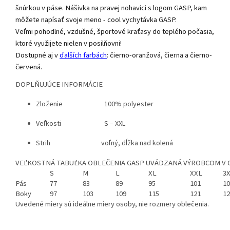
šnúrkou v páse. Nášivka na pravej nohavici s logom GASP, kam
môžete napísať svoje meno - cool vychytávka GASP.
Veľmi pohodlné, vzdušné, športové kraťasy do teplého počasia,
ktoré využijete nielen v posilňovni!
Dostupné aj v
ďalších farbách
: čierno-oranžová, čierna a čierno-
červená.
DOPLŇUJÚCE INFORMÁCIE
Zloženie 100% polyester
Veľkosti S – XXL
Strih voľný, dĺžka nad kolená
VEĽKOSTNÁ TABUĽKA OBLEČENIA GASP UVÁDZANÁ VÝROBCOM V 
S
M
L
XL
XXL
3
Pás
77
83
89
95
101
10
Boky
97
103
109
115
121
12
Uvedené miery sú ideálne miery osoby, nie rozmery oblečenia.