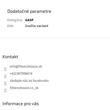
Dodatočné parametre
Kategória
:
GASP
EAN
:
Zvoľte variant
Z
á
p
ä
Kontakt
t
info
@
fitnesshouse.sk
i
e
+421907998674
sledujte nás na facebooku
fitnesshouse.cz_sk
Informace pro vás