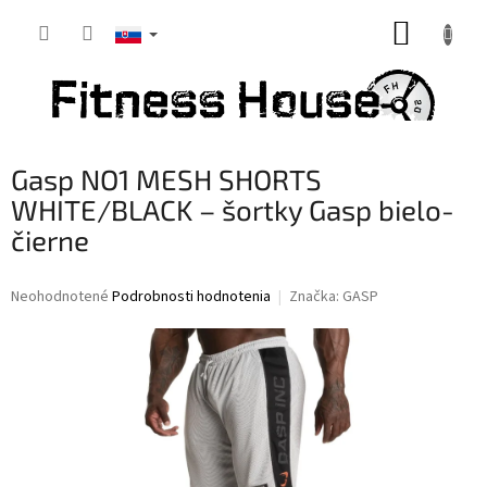
Prejsť
NÁKUP
na
obsah
KOŠÍK
Gasp NO1 MESH SHORTS
WHITE/BLACK – šortky Gasp bielo-
čierne
Priemerné
Neohodnotené
Podrobnosti hodnotenia
Značka:
GASP
hodnotenie
produktu
je
0,0
z
5
hviezdičiek.