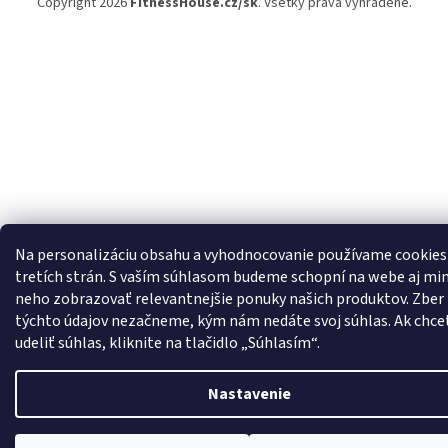
Copyright 2026
FitnessHouse.cz/sk
. Všetky práva vyhradené.
Na personalizáciu obsahu a vyhodnocovanie používame cookies
tretích strán. S vaším súhlasom budeme schopní na webe aj m
neho zobrazovať relevantnejšie ponuky našich produktov. Zber
týchto údajov nezačneme, kým nám nedáte svoj súhlas. Ak chce
udeliť súhlas, kliknite na tlačidlo „Súhlasím“.
Nastavenie