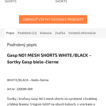
SHORTS
SHORTS
ZOBRAZIŤ VŠETKY SÚVISIACE PRODUKTY
Popis
Podobné (12)
Diskusia
Značka
Ostatné informácie
Podrobný popis
Gasp NO1 MESH SHORTS WHITE/BLACK –
šortky Gasp bielo-čierne
WHITE/BLACK – bielo-čierna
Art.nr: 220589-009
Šortky / kraťasy Gasp NO1 mesh shorts sú vyrobené z kvalitnej
a ľahkej tkaniny. S logom GASP na oboch bokoch, s vreckami a