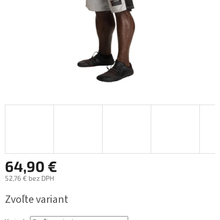
64,90 €
52,76 € bez DPH
Jednotková
Zvoľte variant
cena: