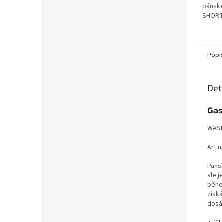
pánsk
SHOR
Popi
Det
Gas
WASH
Art.n
Pánsk
ale 
běhe
získ
dosá