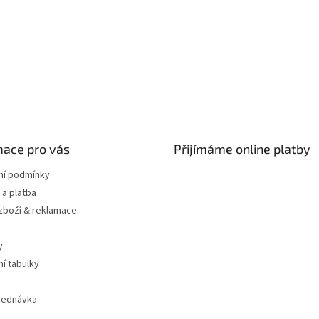
mace pro vás
Přijímáme online platby
í podmínky
a platba
 zboží & reklamace
y
ní tabulky
jednávka