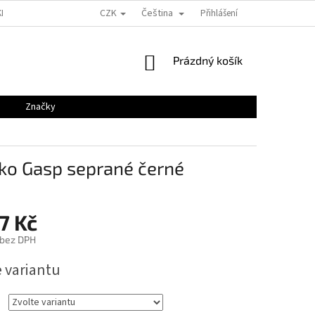
CZK
Čeština
KLAMACE
GDPR
KONTAKTY
VELIKOSTNÍ TABULKY
Přihlášení
BLOG
NÁKUPNÍ
Prázdný košík
KOŠÍK
Značky
ko Gasp seprané černé
7 Kč
 bez DPH
e variantu