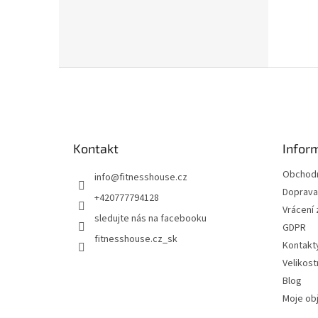
Z
á
p
a
t
Kontakt
Infor
í
Obchodn
info
@
fitnesshouse.cz
Doprava 
+420777794128
Vrácení
sledujte nás na facebooku
GDPR
fitnesshouse.cz_sk
Kontakt
Velikost
Blog
Moje ob