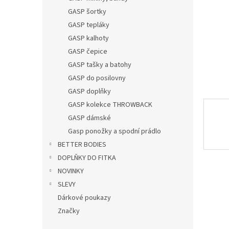
n
GASP šortky
e
GASP tepláky
l
GASP kalhoty
GASP čepice
GASP tašky a batohy
GASP do posilovny
GASP doplňky
GASP kolekce THROWBACK
GASP dámské
Gasp ponožky a spodní prádlo
BETTER BODIES
DOPLŇKY DO FITKA
NOVINKY
SLEVY
Dárkové poukazy
Značky