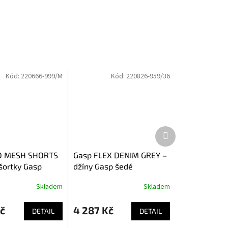
Kód:
220666-999/M
Kód:
220826-959/36
Další
produkt
O MESH SHORTS
Gasp FLEX DENIM GREY –
šortky Gasp
džíny Gasp šedé
Skladem
Skladem
č
4 287 Kč
DETAIL
DETAIL