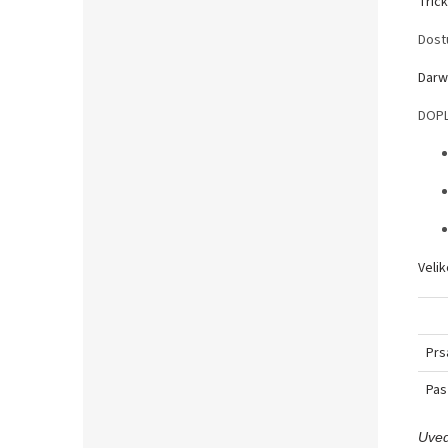
Trič
Dost
Darw
DOPL
Veli
Prs
Pas
Uved