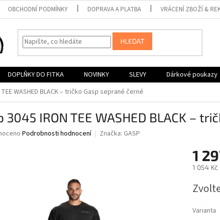
OBCHODNÍ PODMÍNKY
DOPRAVA A PLATBA
VRÁCENÍ ZBOŽÍ & RE
HLEDAT
DOPLŇKY DO FITKA
NOVINKY
SLEVY
Dárkové poukazy
 TEE WASHED BLACK – tričko Gasp seprané černé
p 3045 IRON TEE WASHED BLACK – trič
né
noceno
Podrobnosti hodnocení
Značka:
GASP
ní
1 29
u
1 054 Kč
Měrná
Zvolt
cena:
ek.
Varianta