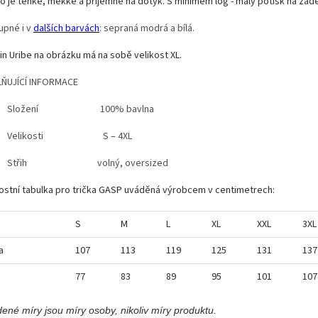
ko je tenké, měkké a příjemné na dotyk.
S minimem log - malý potisk na záde
upné i v
dalších barvách
: sepraná modrá a bílá.
in Uribe na obrázku má na sobě velikost XL.
ŇUJÍCÍ INFORMACE
Složení 100% bavlna
Velikosti S – 4XL
Střih volný, oversized
kostní tabulka pro trička GASP uváděná výrobcem v centimetrech:
S
M
L
XL
XXL
3XL
a
107
113
119
125
131
137
77
83
89
95
101
107
ené míry jsou míry osoby, nikoliv míry produktu.