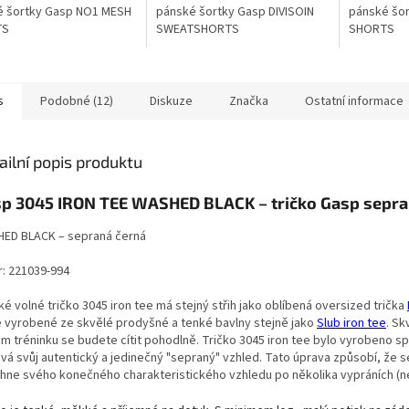
é šortky Gasp NO1 MESH
pánské šortky Gasp DIVISOIN
pánské šo
TS
SWEATSHORTS
SHORTS
s
Podobné (12)
Diskuze
Značka
Ostatní informace
ailní popis produktu
p 3045 IRON TEE WASHED BLACK – tričko Gasp sepra
ED BLACK – sepraná černá
r: 221039-994
é volné tričko 3045 iron tee má stejný střih jako oblíbená oversized trička
je vyrobené ze skvělé prodyšné a tenké bavlny stejně jako
Slub iron tee
. Sk
m tréninku se budete cítit pohodlně. T
ričko 3045 iron tee bylo vyrobeno sp
ává svůj autentický a jedinečný "sepraný" vzhled. Tato úprava způsobí, že
hne svého konečného charakteristického vzhledu po několika vypráních (ne