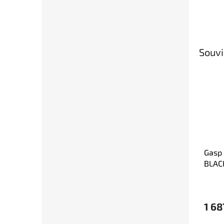
Souvi
Gasp
BLACK
čern
1 68