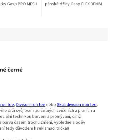
rtky Gasp PRO MESH
pánské džíny Gasp FLEX DENIM
né černé
Iron tee
,
Divison iron tee
nebo
Skull division iron tee
,
věle drží svůj tvar i po četných cvičeních a praních a
eciální technikou barvení a promývání, čímž
 se barva časem trochu změní, vybledne a oděv
ní tedy důvodem k reklamaci trička!)