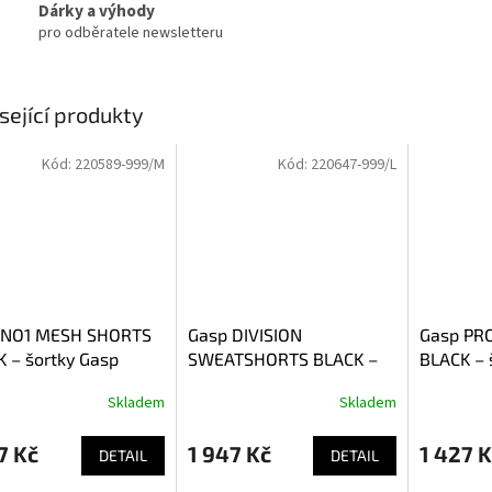
Dárky a výhody
pro odběratele newsletteru
sející produkty
Kód:
220589-999/M
Kód:
220647-999/L
 NO1 MESH SHORTS
Gasp DIVISION
Gasp PR
 – šortky Gasp
SWEATSHORTS BLACK –
BLACK – 
é
šortky Gasp černé
černé
Skladem
Skladem
7 Kč
1 947 Kč
1 427 K
DETAIL
DETAIL