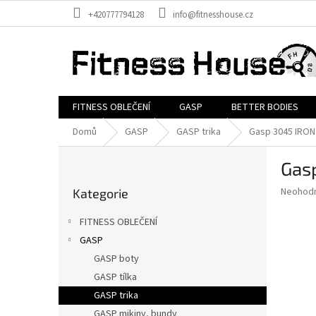
Přejít
+420777794128
info@fitnesshouse.cz
na
obsah
FITNESS OBLEČENÍ
GASP
BETTER BODIES
Domů
GASP
GASP trika
Gasp 3045 IRON
P
Gas
o
Přeskočit
s
Průměr
Neohod
Kategorie
kategorie
t
hodnoce
r
produkt
FITNESS OBLEČENÍ
a
je
GASP
0,0
n
z
GASP boty
n
5
í
GASP tílka
hvězdič
p
GASP trika
a
GASP mikiny, bundy