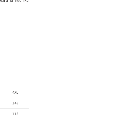
ch a na hrudníku.
4XL
143
113