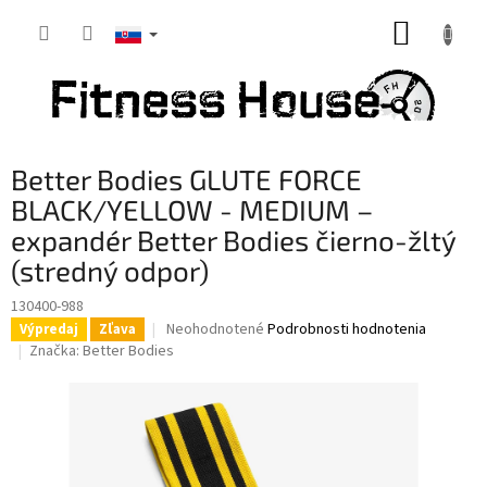
Prejsť
NÁKUP
na
obsah
KOŠÍK
Better Bodies GLUTE FORCE
BLACK/YELLOW - MEDIUM –
expandér Better Bodies čierno-žltý
(stredný odpor)
130400-988
Priemerné
Neohodnotené
Podrobnosti hodnotenia
Výpredaj
Zľava
hodnotenie
Značka:
Better Bodies
produktu
je
0,0
z
5
hviezdičiek.