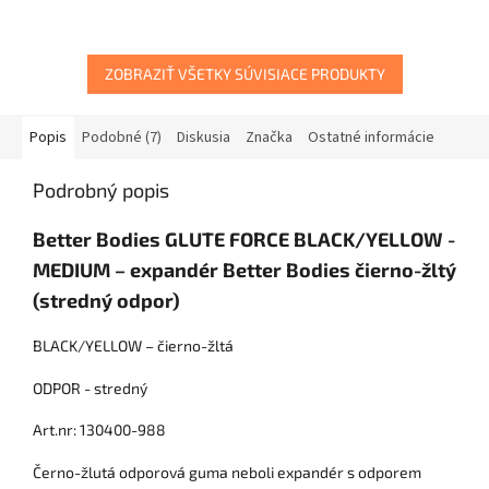
ZOBRAZIŤ VŠETKY SÚVISIACE PRODUKTY
Popis
Podobné (7)
Diskusia
Značka
Ostatné informácie
Podrobný popis
Better Bodies GLUTE FORCE BLACK/YELLOW -
MEDIUM – expandér Better Bodies čierno-žltý
(stredný odpor)
BLACK/YELLOW – čierno-žltá
ODPOR - stredný
Art.nr: 130400-988
Černo-žlutá odporová guma neboli expandér s odporem