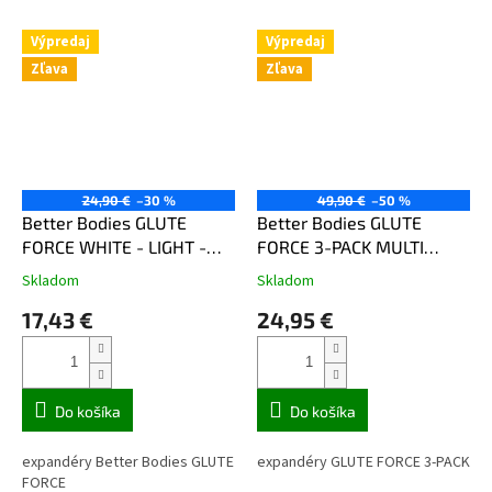
Výpredaj
Výpredaj
Zľava
Zľava
24,90 €
–30 %
49,90 €
–50 %
Better Bodies GLUTE
Better Bodies GLUTE
FORCE WHITE - LIGHT -
FORCE 3-PACK MULTI
expandér Better Bodies
COMBO – expandéry
Skladom
Skladom
biely (ľahký odpor)
Better Bodies farebné
17,43 €
24,95 €
Do košíka
Do košíka
expandéry Better Bodies GLUTE
expandéry GLUTE FORCE 3-PACK
FORCE