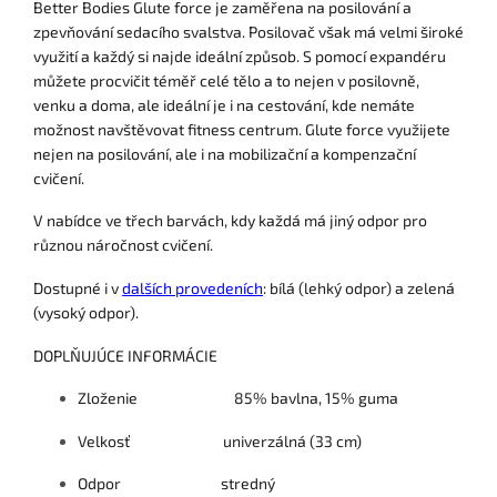
Better Bodies Glute force je zaměřena na posilování a
zpevňování sedacího svalstva. Posilovač však má velmi široké
využití a každý si najde ideální způsob. S pomocí expandéru
můžete procvičit téměř celé tělo a to nejen v posilovně,
venku a doma, ale ideální je i na cestování, kde nemáte
možnost navštěvovat fitness centrum. Glute force využijete
nejen na posilování, ale i na mobilizační a kompenzační
cvičení.
V nabídce ve třech barvách, kdy každá má jiný odpor pro
různou náročnost cvičení.
Dostupné i v
dalších provedeních
: bílá (lehký odpor) a zelená
(vysoký odpor).
DOPLŇUJÚCE INFORMÁCIE
Zloženie 85% bavlna, 15% guma
Velkosť univerzálná (33 cm)
Odpor stredný