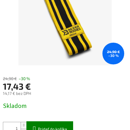
24,90 €
–30 %
24,90 €
–30 %
17,43 €
14,17 € bez DPH
Jednotková
Skladom
cena:
Pridať do košíka