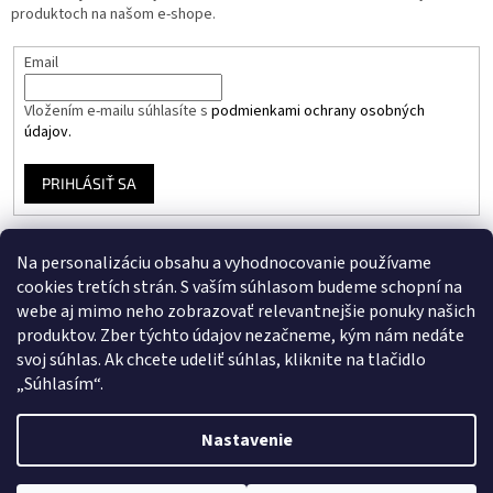
produktoch na našom e-shope.
Email
Vložením e-mailu súhlasíte s
podmienkami ochrany osobných
údajov.
PRIHLÁSIŤ SA
Na personalizáciu obsahu a vyhodnocovanie používame
Instagram
cookies tretích strán. S vaším súhlasom budeme schopní na
webe aj mimo neho zobrazovať relevantnejšie ponuky našich
produktov. Zber týchto údajov nezačneme, kým nám nedáte
Facebook
svoj súhlas. Ak chcete udeliť súhlas, kliknite na tlačidlo
„Súhlasím“.
Nastavenie
Vytvoril Shoptet