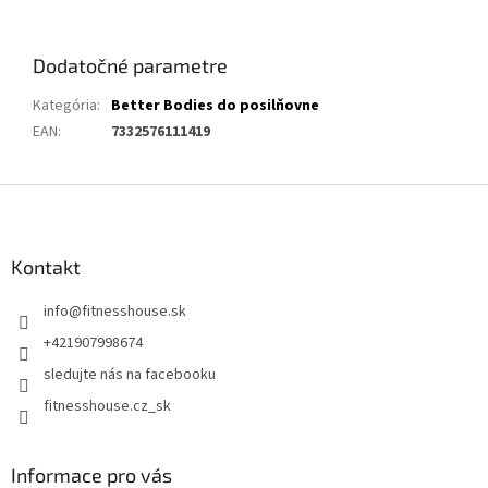
Dodatočné parametre
Kategória
:
Better Bodies do posilňovne
EAN
:
7332576111419
Z
á
p
ä
Kontakt
t
info
@
fitnesshouse.sk
i
e
+421907998674
sledujte nás na facebooku
fitnesshouse.cz_sk
Informace pro vás