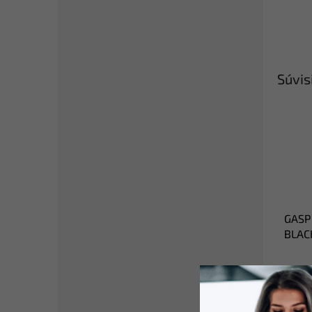
Súvis
GASP
BLACK
čiern
29,