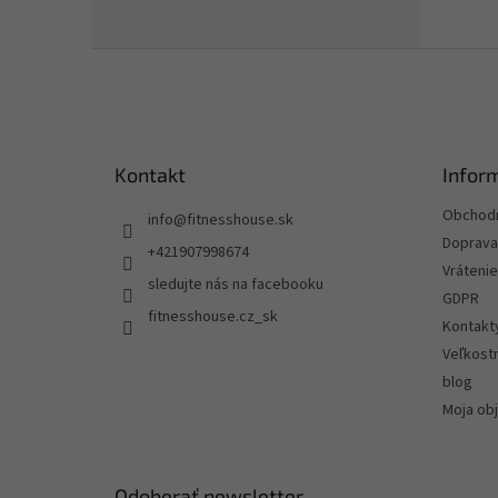
Z
á
p
ä
t
Kontakt
Infor
i
e
Obchod
info
@
fitnesshouse.sk
Doprava 
+421907998674
Vrátenie
sledujte nás na facebooku
GDPR
fitnesshouse.cz_sk
Kontakt
Veľkost
blog
Moja ob
Odoberať newsletter