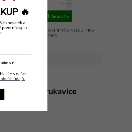
 rukavice Better
KUP 🔥
O GYM GLOVES
Do košíka
šich novinek a
š první nákup u
kultové trhačky Gasp LIFTING
e.
STRAPS
atím v €
lasíte s našimi
obních údajů.
ES BLACK – rukavice