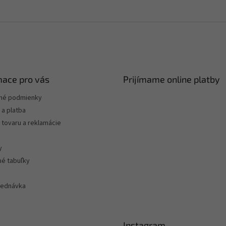
mace pro vás
Prijímame online platby
né podmienky
a platba
 tovaru a reklamácie
y
né tabuľky
jednávka
Instagram