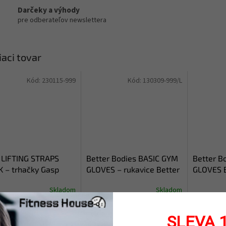
Darčeky a výhody
pre odberateľov newslettera
iaci tovar
Kód:
230115-999
Kód:
130309-999/L
 LIFTING STRAPS
Better Bodies BASIC GYM
Better B
 – trhačky Gasp
GLOVES – rukavice Better
GLOVES 
e
Bodies
rukavice
Skladom
Skladom
černé
90 €
19,90 €
44,90 
DETAIL
SLEVA 