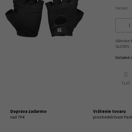
iek.
Variant
dámske t
GLOVES
Detailné 
TLAČ
Doprava zadarmo
Vrátenie tovaru
nad 79 €
prostredníctvom Pac