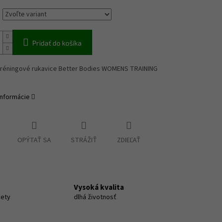
Pridať do košíka
réningové rukavice Better Bodies WOMENS TRAINING
informácie
OPÝTAŤ SA
STRÁŽIŤ
ZDIEĽAŤ
Vysoká kvalita
kety
dlhá životnosť