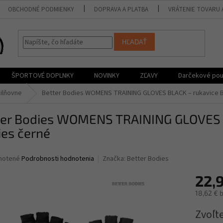
OBCHODNÉ PODMIENKY
DOPRAVA A PLATBA
VRÁTENIE TOVARU 
HĽADAŤ
ŠPORTOVÉ DOPLNKY
NOVINKY
ZĽAVY
Darčekové po
ilňovne
Better Bodies WOMENS TRAINING GLOVES BLACK – rukavice B
ter Bodies WOMENS TRAINING GLOVES B
ies černé
né
notené
Podrobnosti hodnotenia
Značka:
Better Bodies
nie
22,
u
18,62 € 
Jednotk
Zvoľte
cena: