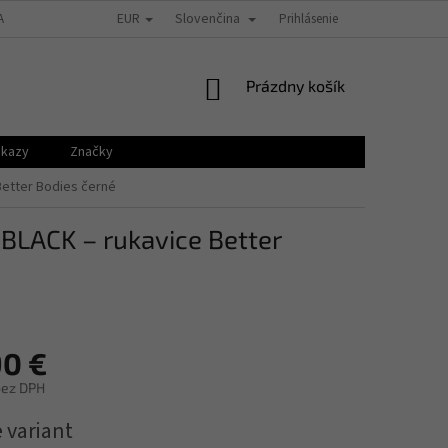
EUR
Slovenčina
A REKLAMÁCIE
GDPR
KONTAKTY
Prihlásenie
VEĽKOSTNÉ TABUĽKY
NÁKUPNÝ
Prázdny košík
KOŠÍK
ukazy
Značky
etter Bodies černé
LACK – rukavice Better
90 €
bez DPH
ová
 variant