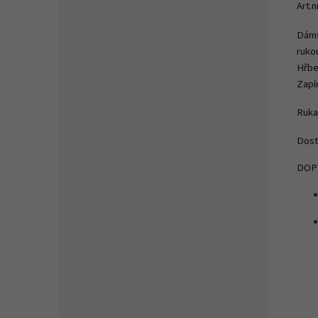
Art.n
Dáms
rukou
Hřbe
Zapín
Ruka
Dost
DOP