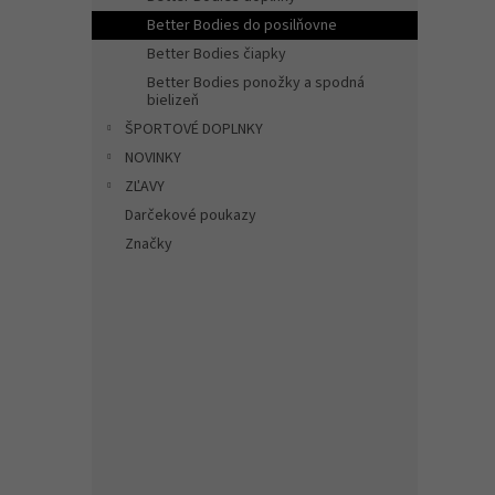
hviezdič
Better Bodies do posilňovne
Better Bodies čiapky
Better Bodies ponožky a spodná
bielizeň
ŠPORTOVÉ DOPLNKY
NOVINKY
ZĽAVY
Darčekové poukazy
Značky