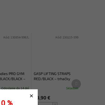
Kód:
130354-998/L
Kód:
230115-399
odies PRO GYM
GASP LIFTING STRAPS
BLACK/BLACK –
RED/BLACK – trhačky
Ďalší
 Better Bodies
Gasp červeno-čierne
produkt
Odoslanie do 14 dní
Skladom
29,90 €
€
DETAIL
10 %