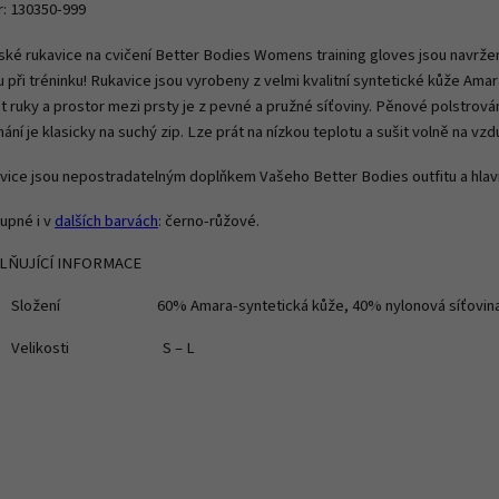
r: 130350-999
ké rukavice na cvičení Better Bodies Womens training gloves jsou navržen
 při tréninku! Rukavice jsou vyrobeny z velmi kvalitní syntetické kůže Amara
t ruky a prostor mezi prsty je z pevné a pružné síťoviny. Pěnové polstrován
ání je klasicky na suchý zip. Lze prát na nízkou teplotu a sušit volně na vz
vice jsou nepostradatelným doplňkem Vašeho Better Bodies outfitu a hlav
upné i v
dalších barvách
: černo-růžové.
LŇUJÍCÍ INFORMACE
Složení 60% Amara-syntetická kůže, 40% nylonová síťovin
Velikosti S – L